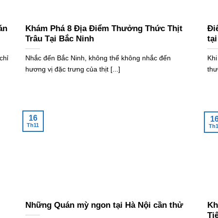
án
Khám Phá 8 Địa Điểm Thưởng Thức Thịt
Đi
Trâu Tại Bắc Ninh
tạ
chỉ
Nhắc đến Bắc Ninh, không thể không nhắc đến
Khi
hương vị đặc trưng của thịt [...]
thư
16
1
Th11
Th1
Những Quán mỳ ngon tại Hà Nội cần thử
Kh
Ti