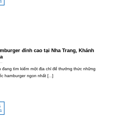
1
mburger đỉnh cao tại Nha Trang, Khánh
a
 đang tìm kiếm một địa chỉ để thưởng thức những
ếc hamburger ngon nhất [...]
6
1