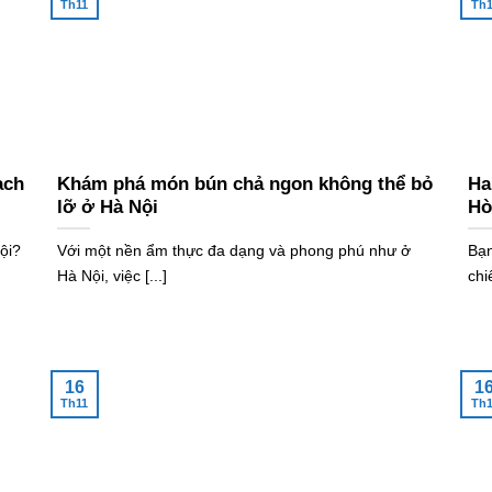
Th11
Th1
ạch
Khám phá món bún chả ngon không thể bỏ
Ha
lỡ ở Hà Nội
Hò
ội?
Với một nền ẩm thực đa dạng và phong phú như ở
Bạn
Hà Nội, việc [...]
chi
16
1
Th11
Th1