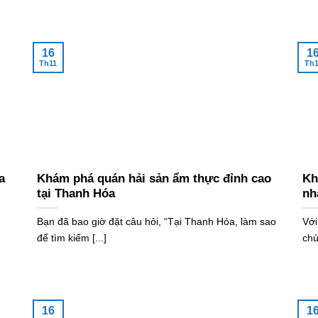
16
1
Th11
Th1
a
Khám phá quán hải sản ẩm thực đỉnh cao
Kh
tại Thanh Hóa
nh
Bạn đã bao giờ đặt câu hỏi, “Tại Thanh Hóa, làm sao
Với
để tìm kiếm [...]
chú
16
1