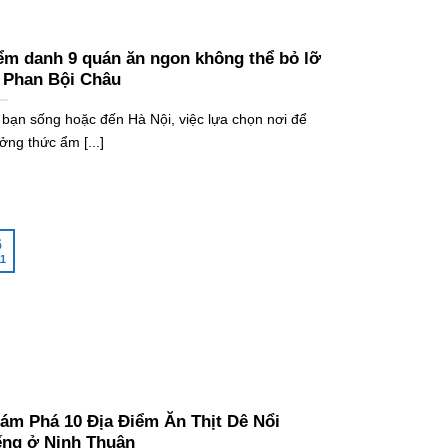
ểm danh 9 quán ăn ngon không thể bỏ lỡ
i Phan Bội Châu
 bạn sống hoặc đến Hà Nội, việc lựa chọn nơi để
ởng thức ẩm [...]
6
1
ám Phá 10 Địa Điểm Ăn Thịt Dê Nổi
ếng ở Ninh Thuận