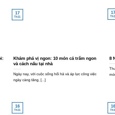
1
17
Th1
Th11
i:
Khám phá vị ngon: 10 món cá trắm ngon
8 
và cách nấu tại nhà
Thư
Ngày nay, với cuộc sống hối hả và áp lực công việc
món
ngày càng tăng, [...]
16
1
Th11
Th1