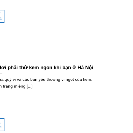
7
1
Nơi phải thử kem ngon khi bạn ở Hà Nội
a quý vị và các bạn yêu thương vị ngọt của kem,
 tráng miệng [...]
6
1