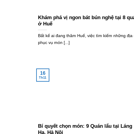
Khám phá vị ngon bát bún nghệ tại 8 qu
ở Huế
Bất kể ai đang thăm Huế, việc tìm kiếm những địa 
phục vụ món [...]
16
Th11
Bí quyết chọn món: 9 Quán lẩu tại Láng
Hạ, Hà Nội