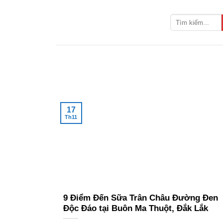
Bỏ
qua
nội
dung
17
Th11
9 Điểm Đến Sữa Trân Châu Đường Đen
Độc Đáo tại Buôn Ma Thuột, Đắk Lắk