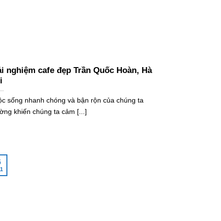
ải nghiệm cafe đẹp Trần Quốc Hoàn, Hà
i
c sống nhanh chóng và bận rộn của chúng ta
ờng khiến chúng ta cảm [...]
6
1