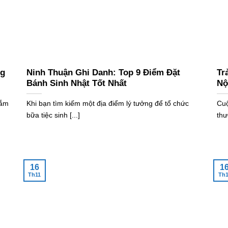
ng
Ninh Thuận Ghi Danh: Top 9 Điểm Đặt
Tr
Bánh Sinh Nhật Tốt Nhất
Nộ
mắm
Khi bạn tìm kiếm một địa điểm lý tưởng để tổ chức
Cuộ
bữa tiệc sinh [...]
thư
16
1
Th11
Th1