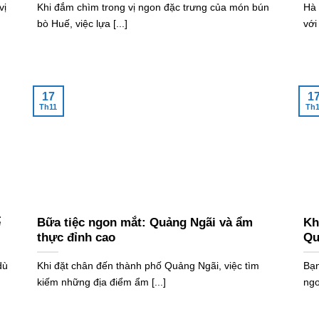
vị
Khi đắm chìm trong vị ngon đặc trưng của món bún
Hà 
bò Huế, việc lựa [...]
với
17
1
Th11
Th1
ể
Bữa tiệc ngon mắt: Quảng Ngãi và ẩm
Kh
thực đỉnh cao
Qu
dù
Khi đặt chân đến thành phố Quảng Ngãi, việc tìm
Bạn
kiếm những địa điểm ẩm [...]
ngo