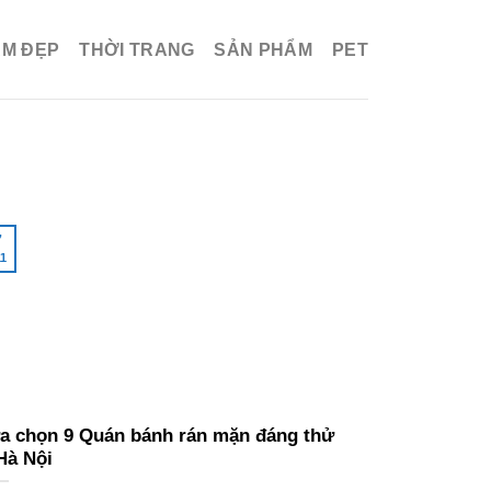
ÀM ĐẸP
THỜI TRANG
SẢN PHẨM
PET
7
1
a chọn 9 Quán bánh rán mặn đáng thử
Hà Nội