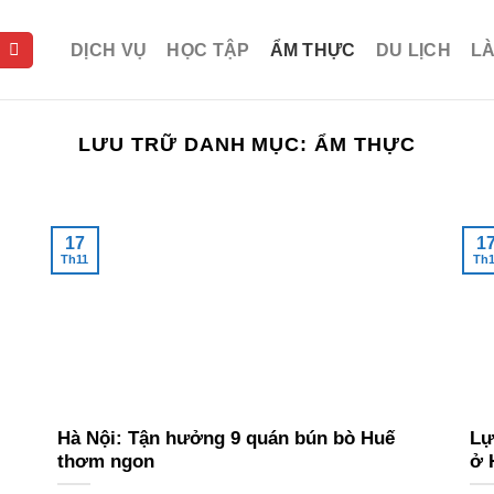
DỊCH VỤ
HỌC TẬP
ẨM THỰC
DU LỊCH
L
LƯU TRỮ DANH MỤC:
ẨM THỰC
17
1
Th11
Th1
Hà Nội: Tận hưởng 9 quán bún bò Huế
Lự
thơm ngon
ở 