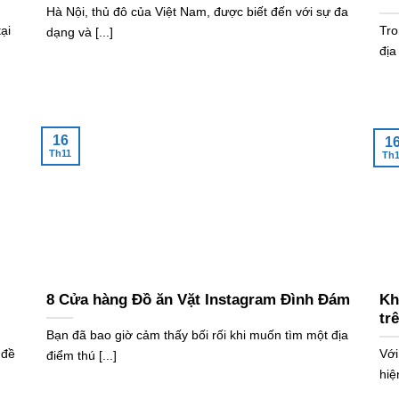
Hà Nội, thủ đô của Việt Nam, được biết đến với sự đa
ại
Tro
dạng và [...]
địa
16
1
Th11
Th1
8 Cửa hàng Đồ ăn Vặt Instagram Đình Đám
Kh
tr
Bạn đã bao giờ cảm thấy bối rối khi muốn tìm một địa
 đề
Với
điểm thú [...]
hiệ