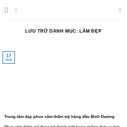
Bỏ
qua
nội
dung
LƯU TRỮ DANH MỤC:
LÀM ĐẸP
17
Th11
Trung tâm dạy phun xăm thẩm mỹ hàng đầu Bình Dương
Phun xăm thẩm mỹ đang trở thành một trong những dịch vụ làm