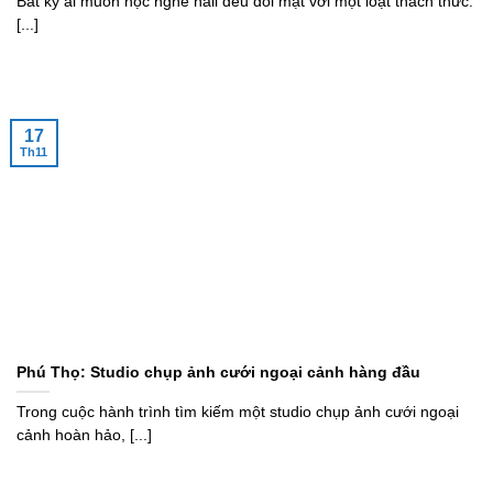
Bất kỳ ai muốn học nghề nail đều đối mặt với một loạt thách thức.
[...]
17
Th11
Phú Thọ: Studio chụp ảnh cưới ngoại cảnh hàng đầu
Trong cuộc hành trình tìm kiếm một studio chụp ảnh cưới ngoại
cảnh hoàn hảo, [...]