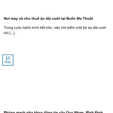
Nơi may và cho thuê áo dài cưới tại Buôn Ma Thuột
Trong cuộc hành trình kết hôn, việc tìm kiếm một bộ áo dài cưới
hỏi [...]
17
Th11
Phòng mạch nha khoa đáng tin cậy Quy Nhơn, Bình Định