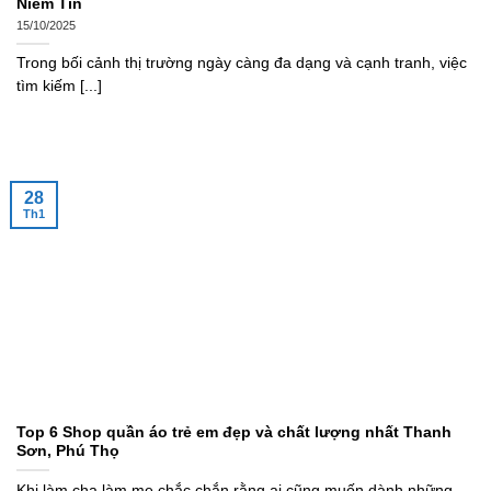
Niềm Tin
15/10/2025
Trong bối cảnh thị trường ngày càng đa dạng và cạnh tranh, việc
tìm kiếm [...]
28
Th1
Top 6 Shop quần áo trẻ em đẹp và chất lượng nhất Thanh
Sơn, Phú Thọ
Khi làm cha làm mẹ chắc chắn rằng ai cũng muốn dành những