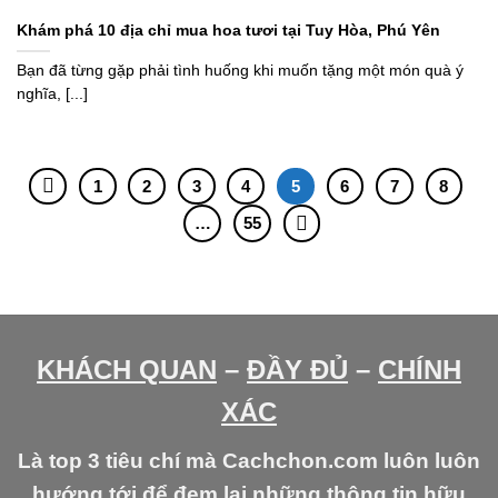
Khám phá 10 địa chỉ mua hoa tươi tại Tuy Hòa, Phú Yên
Bạn đã từng gặp phải tình huống khi muốn tặng một món quà ý
nghĩa, [...]
1
2
3
4
5
6
7
8
…
55
KHÁCH QUAN
–
ĐẦY ĐỦ
–
CHÍNH
XÁC
Là top 3 tiêu chí mà Cachchon.com luôn luôn
hướng tới để đem lại những thông tin hữu