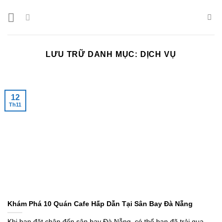
Bỏ
qua
nội
dung
LƯU TRỮ DANH MỤC:
DỊCH VỤ
12
Th11
Khám Phá 10 Quán Cafe Hấp Dẫn Tại Sân Bay Đà Nẵng
Khi bạn đặt chân đến sân bay Đà Nẵng, có thể bạn đã trải qua