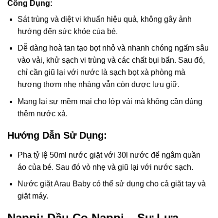
Công Dụng:
Sát trùng và diệt vi khuẩn hiệu quả, không gây ảnh
hưởng đến sức khỏe của bé.
Dễ dàng hoà tan tạo bọt nhỏ và nhanh chóng ngấm sâu
vào vải, khử sạch vi trùng và các chất bụi bẩn. Sau đó,
chỉ cần giũ lại với nước là sạch bọt xà phòng mà
hương thơm nhẹ nhàng vẫn còn được lưu giữ.
Mang lại sự mềm mại cho lớp vải mà không cần dùng
thêm nước xả.
Hướng Dẫn Sử Dụng:
Pha tỷ lệ 50ml nước giặt với 30l nước để ngâm quần
áo của bé. Sau đó vò nhẹ và giũ lại với nước sạch.
Nước giặt Arau Baby có thể sử dụng cho cả giặt tay và
giặt máy.
Nappi: Dầu Cọ Nappi – Sự Lựa