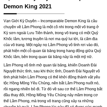
Demon King 2021
Vạn Giới Kỳ Duyên – Incomparable Demon King là câu
chuyện về Lâm Phong là một cô nhi trong một võ trang ở
Kỳ sơn ngoài Lưu Tiên thành, trong võ trang có một Quỷ
Khốc lâm, tương truyền là nơi ma quỷ lui tới, là cấm địa
của võ trang. Một ngày nọ Lâm Phong vô tình rơi vào đó,
phát hiện một cỗ quan tài băng trong hang động giữa Quỷ
Khốc lâm, bên trong quan tài băng này là một mỹ nữ.
Lâm Phong vô tình mở quan tài băng, khiến Doanh Đài
Nguyệt thức tỉnh, sau khi thức tỉnh, Doanh Đài Nguyệt vô
tình phát hiện Lâm Phong có thể khởi động thánh vật yêu
tộc Hồng Mông Yêu Chủng, nên bắt Lâm Phong nuốt nó,
rồi ngang nhiên bỏ đi. Từ đó về sau cơ thể Lâm Phong bắt
đầu thay đổi, Hồng Mông Yêu Chủng nảy mầm trong cơ
thể Lâm Phong, mà trong võ trang cũng xảy ra những
chuyện kỳ quái. Lâm Phong lúc này đã có được sức mạnh,