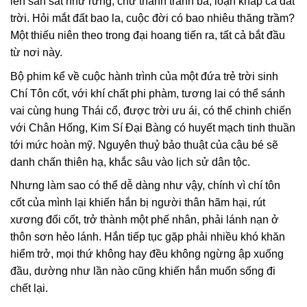
lên san sát như rừng, chư thánh tranh bá, loạn khắp cả đất
trời. Hỏi mắt đất bao la, cuộc đời có bao nhiêu thăng trầm?
Một thiếu niên theo trong đại hoang tiến ra, tất cả bắt đầu
từ nơi này.
Bộ phim kể về cuộc hành trình của một đứa trẻ trời sinh
Chí Tôn cốt, với khí chất phi phàm, tương lai có thể sánh
vai cùng hung Thái cổ, được trời ưu ái, có thể chinh chiến
với Chân Hống, Kim Sí Đại Bàng có huyết mạch tinh thuần
tới mức hoàn mỹ. Nguyên thuỷ bảo thuật của cậu bé sẽ
danh chấn thiên hạ, khắc sâu vào lịch sử dân tộc.
Nhưng làm sao có thể dễ dàng như vậy, chính vì chí tôn
cốt của mình lại khiến hắn bị người thân hãm hại, rút
xương đổi cốt, trở thành một phế nhân, phải lánh nạn ở
thôn sơn hẻo lánh. Hắn tiếp tục gặp phải nhiều khó khăn
hiểm trở, mọi thứ không hay đều không ngừng ập xuống
đầu, dường như lần nào cũng khiến hắn muốn sống đi
chết lại.