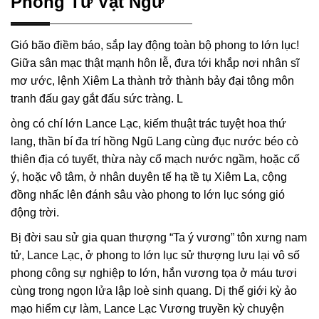
Phong Tư Vật Ngữ
Gió bão điềm báo, sắp lay động toàn bộ phong to lớn lục!
Giữa sân mạc thật mạnh hôn lễ, đưa tới khắp nơi nhân sĩ
mơ ước, lệnh Xiêm La thành trở thành bảy đại tông môn
tranh đấu gay gắt đấu sức tràng. L
òng có chí lớn Lance Lạc, kiếm thuật trác tuyệt hoa thứ
lang, thần bí đa trí hồng Ngũ Lang cùng đục nước béo cò
thiên địa có tuyết, thừa này cổ mạch nước ngầm, hoặc cố
ý, hoặc vô tâm, ở nhân duyên tế hạ tề tụ Xiêm La, cộng
đồng nhấc lên đánh sâu vào phong to lớn lục sóng gió
động trời.
Bị đời sau sử gia quan thượng “Ta ý vương” tôn xưng nam
tử, Lance Lạc, ở phong to lớn lục sử thượng lưu lại vô số
phong công sự nghiệp to lớn, hắn vương tọa ở máu tươi
cùng trong ngọn lửa lập loè sinh quang. Dị thế giới kỳ ảo
mạo hiểm cự làm, Lance Lạc Vương truyền kỳ chuyện