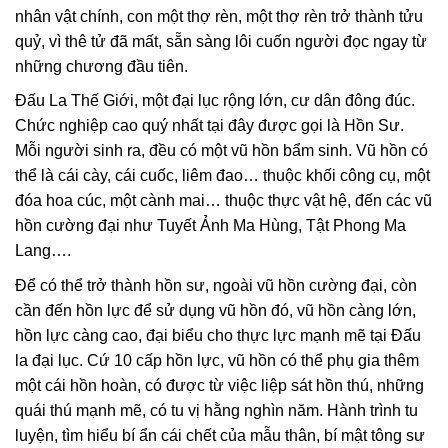
nhân vật chính, con một thợ rèn, một thợ rèn trở thành tửu
quỷ, vì thê tử đã mất, sẵn sàng lôi cuốn người đọc ngay từ
những chương đầu tiên.
Đấu La Thế Giới, một đại lục rộng lớn, cư dân đông đúc.
Chức nghiệp cao quý nhất tại đây được gọi là Hồn Sư.
Mỗi người sinh ra, đều có một vũ hồn bẩm sinh. Vũ hồn có
thể là cái cày, cái cuốc, liêm đao… thuộc khối công cụ, một
đóa hoa cúc, một cành mai… thuộc thực vật hệ, đến các vũ
hồn cường đại như Tuyết Ảnh Ma Hùng, Tật Phong Ma
Lang….
Để có thể trở thành hồn sư, ngoài vũ hồn cường đại, còn
cần đến hồn lực để sử dụng vũ hồn đó, vũ hồn càng lớn,
hồn lực càng cao, đại biểu cho thực lực mạnh mẽ tại Đấu
la đại lục. Cứ 10 cấp hồn lực, vũ hồn có thể phụ gia thêm
một cái hồn hoàn, có được từ việc liệp sát hồn thú, những
quái thú mạnh mẽ, có tu vị hằng nghìn năm. Hành trình tu
luyện, tìm hiểu bí ẩn cái chết của mẫu thân, bí mật tông sư