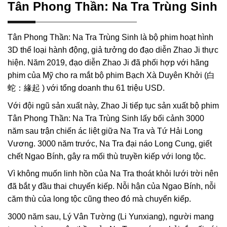
Tân Phong Thần: Na Tra Trùng Sinh
Tân Phong Thần: Na Tra Trùng Sinh là bộ phim hoạt hình
3D thể loại hành động, giả tưởng do đạo diễn Zhao Ji thực
hiện. Năm 2019, đạo diễn Zhao Ji đã phối hợp với hãng
phim của Mỹ cho ra mắt bộ phim Bạch Xà Duyên Khởi (白
蛇：緣起 ) với tổng doanh thu 61 triệu USD.
Với đội ngũ sản xuất này, Zhao Ji tiếp tục sản xuất bộ phim
Tân Phong Thần: Na Tra Trùng Sinh lấy bối cảnh 3000
năm sau trận chiến ác liệt giữa Na Tra và Tứ Hải Long
Vương. 3000 năm trước, Na Tra đại náo Long Cung, giết
chết Ngao Bính, gây ra mối thù truyền kiếp với long tộc.
Vì không muốn linh hồn của Na Tra thoát khỏi lưới trời nên
đã bắt y đầu thai chuyển kiếp. Nỗi hận của Ngao Bính, nỗi
căm thù của long tộc cũng theo đó mà chuyển kiếp.
3000 năm sau, Lý Vân Tường (Li Yunxiang), người mang