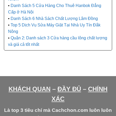
Danh Sách 5 Cửa Hàng Cho Thuê Hanbok Đẳng
Cấp ở Hà Nội
Danh Sách 6 Nhà Sách Chất Lượng Lâm Đồng
Top 5 Dịch Vụ Sửa Máy Giặt Tại Nhà Uy Tín Đắk
Nông
Quận 2: Danh sách 3 Cửa hàng cầu lông chất lượng
và giá cả tốt nhất
KHÁCH QUAN
–
ĐẦY ĐỦ
–
CHÍNH
XÁC
Là top 3 tiêu chí mà Cachchon.com luôn luôn