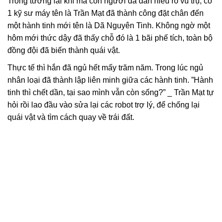
Trong tương lai khi mà con người đã dần hiểu rõ vũ trụ, có
1 kỹ sư máy tên là Trần Mạt đã thành công đặt chân đến
một hành tinh mới tên là Dã Nguyên Tinh. Không ngờ một
hôm mới thức dậy đã thấy chỗ đó là 1 bãi phế tích, toàn bộ
đồng đội đã biến thành quái vật.
Thực tế thì hắn đã ngủ hết mấy trăm năm. Trong lúc ngủ
nhân loại đã thành lập liên minh giữa các hành tinh. ”Hành
tinh thì chết dần, tại sao mình vẫn còn sống?” _ Trần Mạt tự
hỏi rồi lao đầu vào sửa lại các robot trợ lý, để chống lại
quái vật và tìm cách quay về trái đất.