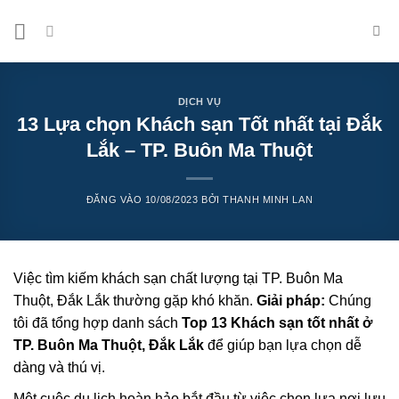
Bỏ
qua
nội
dung
DỊCH VỤ
13 Lựa chọn Khách sạn Tốt nhất tại Đắk
Lắk – TP. Buôn Ma Thuột
ĐĂNG VÀO
10/08/2023
BỞI
THANH MINH LAN
Việc tìm kiếm khách sạn chất lượng tại TP. Buôn Ma
Thuột, Đắk Lắk thường gặp khó khăn.
Giải pháp:
Chúng
tôi đã tổng hợp danh sách
Top 13 Khách sạn tốt nhất ở
TP. Buôn Ma Thuột, Đắk Lắk
để giúp bạn lựa chọn dễ
dàng và thú vị.
Một cuộc du lịch hoàn hảo bắt đầu từ việc chọn lựa nơi lưu