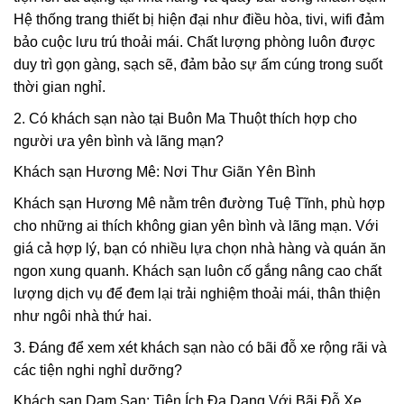
Hệ thống trang thiết bị hiện đại như điều hòa, tivi, wifi đảm
bảo cuộc lưu trú thoải mái. Chất lượng phòng luôn được
duy trì gọn gàng, sạch sẽ, đảm bảo sự ấm cúng trong suốt
thời gian nghỉ.
2. Có khách sạn nào tại Buôn Ma Thuột thích hợp cho
người ưa yên bình và lãng mạn?
Khách sạn Hương Mê: Nơi Thư Giãn Yên Bình
Khách sạn Hương Mê nằm trên đường Tuệ Tĩnh, phù hợp
cho những ai thích không gian yên bình và lãng mạn. Với
giá cả hợp lý, bạn có nhiều lựa chọn nhà hàng và quán ăn
ngon xung quanh. Khách sạn luôn cố gắng nâng cao chất
lượng dịch vụ để đem lại trải nghiệm thoải mái, thân thiện
như ngôi nhà thứ hai.
3. Đáng để xem xét khách sạn nào có bãi đỗ xe rộng rãi và
các tiện nghi nghỉ dưỡng?
Khách sạn Dam San: Tiện Ích Đa Dạng Với Bãi Đỗ Xe