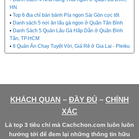
HN
Top 6 địa chỉ bán bánh Pía ngon Sài Gòn cực tốt
Danh sách 5 nơi ăn lẩu gà ngon ở Quận Tân Bình
Danh Sách 5 Quán Lẩu Gà Hấp Dẫn ở Quận Bình
Tân, TP.HCM
8 Quán Ăn Chay Tuyệt Vời, Giá Rẻ ở Gia Lai - Pleiku
KHÁCH QUAN
–
ĐẦY ĐỦ
–
CHÍNH
XÁC
Là top 3 tiêu chí mà Cachchon.com luôn luôn
hướng tới để đem lại những thông tin hữu