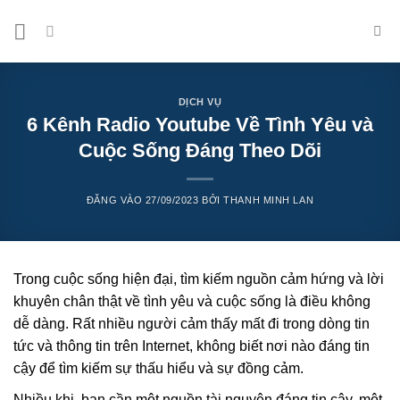
Bỏ
qua
nội
dung
DỊCH VỤ
6 Kênh Radio Youtube Về Tình Yêu và
Cuộc Sống Đáng Theo Dõi
ĐĂNG VÀO
27/09/2023
BỞI
THANH MINH LAN
Trong cuộc sống hiện đại, tìm kiếm nguồn cảm hứng và lời
khuyên chân thật về tình yêu và cuộc sống là điều không
dễ dàng. Rất nhiều người cảm thấy mất đi trong dòng tin
tức và thông tin trên Internet, không biết nơi nào đáng tin
cậy để tìm kiếm sự thấu hiểu và sự đồng cảm.
Nhiều khi, bạn cần một nguồn tài nguyên đáng tin cậy, một