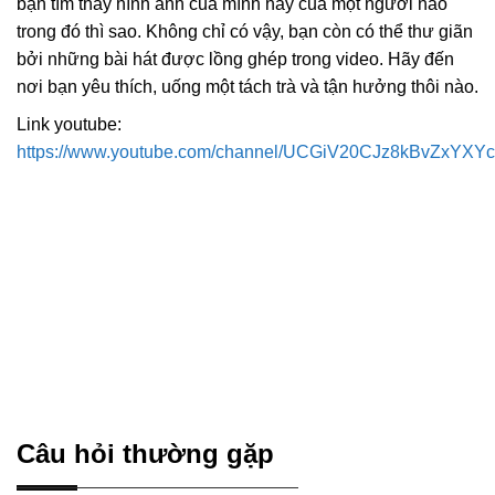
bạn tìm thấy hình ảnh của mình hay của một người nào
trong đó thì sao. Không chỉ có vậy, bạn còn có thể thư giãn
bởi những bài hát được lồng ghép trong video. Hãy đến
nơi bạn yêu thích, uống một tách trà và tận hưởng thôi nào.
Link youtube:
https://www.youtube.com/channel/UCGiV20CJz8kBvZxYXY
Câu hỏi thường gặp