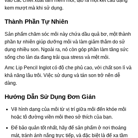
vào các chiết xuất làm mềm môi, tạo ra một kết cấu dạng
kem mượt mà khi sử dụng.
Thành Phần Tự Nhiên
Sản phẩm chăm sóc môi này chứa dầu quả bơ, một thành
phần tự nhiên giúp dưỡng môi và làm giảm thâm do sử
dụng nhiều son. Ngoài ra, nó còn góp phần làm tăng sức
sống cho làn da đang trải qua stress và mệt mỏi.
Amc Lip Pencil Inglot có độ che phủ cao, với chất son lì và
khả năng lâu trôi. Việc sử dụng và tán son trở nên dễ
dàng.
Hướng Dẫn Sử Dụng Đơn Giản
Vẽ hình dạng của môi từ vị trí giữa môi đến khóe môi
hoặc tô đường viền môi theo sở thích của bạn.
Để bảo quản tốt nhất, hãy để sản phẩm ở nơi thoáng
mát, tránh ánh nắng trực tiếp, và đặc biệt là để xa tầm