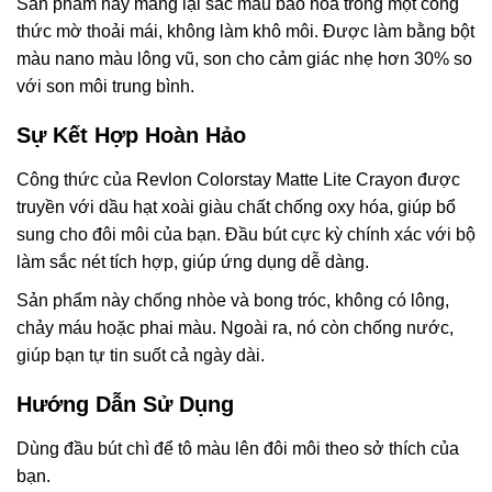
Sản phẩm này mang lại sắc màu bão hòa trong một công
thức mờ thoải mái, không làm khô môi. Được làm bằng bột
màu nano màu lông vũ, son cho cảm giác nhẹ hơn 30% so
với son môi trung bình.
Sự Kết Hợp Hoàn Hảo
Công thức của Revlon Colorstay Matte Lite Crayon được
truyền với dầu hạt xoài giàu chất chống oxy hóa, giúp bổ
sung cho đôi môi của bạn. Đầu bút cực kỳ chính xác với bộ
làm sắc nét tích hợp, giúp ứng dụng dễ dàng.
Sản phẩm này chống nhòe và bong tróc, không có lông,
chảy máu hoặc phai màu. Ngoài ra, nó còn chống nước,
giúp bạn tự tin suốt cả ngày dài.
Hướng Dẫn Sử Dụng
Dùng đầu bút chì để tô màu lên đôi môi theo sở thích của
bạn.