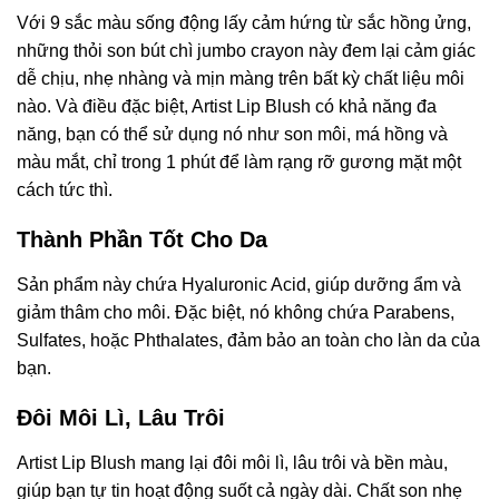
Với 9 sắc màu sống động lấy cảm hứng từ sắc hồng ửng,
những thỏi son bút chì jumbo crayon này đem lại cảm giác
dễ chịu, nhẹ nhàng và mịn màng trên bất kỳ chất liệu môi
nào. Và điều đặc biệt, Artist Lip Blush có khả năng đa
năng, bạn có thể sử dụng nó như son môi, má hồng và
màu mắt, chỉ trong 1 phút để làm rạng rỡ gương mặt một
cách tức thì.
Thành Phần Tốt Cho Da
Sản phẩm này chứa Hyaluronic Acid, giúp dưỡng ẩm và
giảm thâm cho môi. Đặc biệt, nó không chứa Parabens,
Sulfates, hoặc Phthalates, đảm bảo an toàn cho làn da của
bạn.
Đôi Môi Lì, Lâu Trôi
Artist Lip Blush mang lại đôi môi lì, lâu trôi và bền màu,
giúp bạn tự tin hoạt động suốt cả ngày dài. Chất son nhẹ