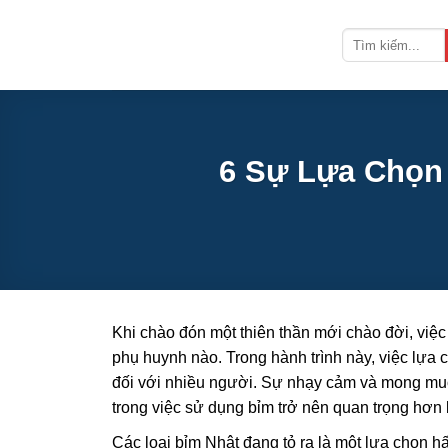
Bỏ
qua
nội
dung
6 Sự Lựa Chọn
Khi chào đón một thiên thần mới chào đời, việ
phụ huynh nào. Trong hành trình này, việc lựa 
đối với nhiều người. Sự nhạy cảm và mong muốn
trong việc sử dụng bỉm trở nên quan trọng hơn 
Các loại bỉm Nhật đang tỏ ra là một lựa chọn h