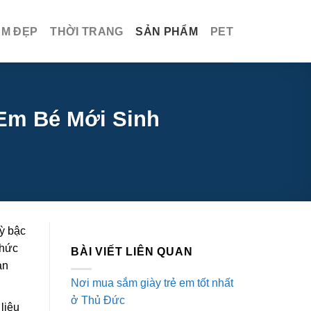
ÀM ĐẸP
THỜI TRANG
SẢN PHẨM
PET
Em Bé Mới Sinh
kỳ bậc
thức
BÀI VIẾT LIÊN QUAN
àn
Nơi mua sắm giày trẻ em tốt nhất
ở Thủ Đức
liệu