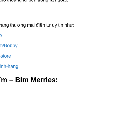
ang thương mại điện tử uy tín như:
e
rm/Bobby
-store
hinh-hang
m – Bỉm Merries: