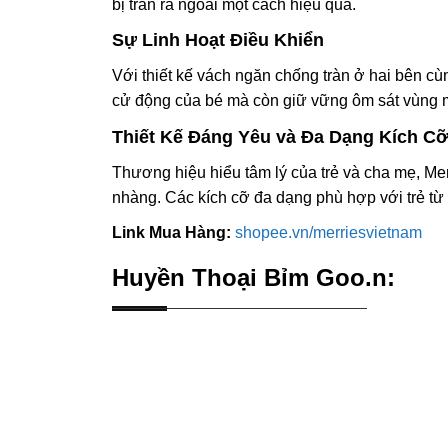
bị tràn ra ngoài một cách hiệu quả.
Sự Linh Hoạt Điều Khiển
Với thiết kế vách ngăn chống tràn ở hai bên cù
cử động của bé mà còn giữ vững ôm sát vùng m
Thiết Kế Đáng Yêu và Đa Dạng Kích C
Thương hiệu hiểu tâm lý của trẻ và cha mẹ, Me
nhàng. Các kích cỡ đa dạng phù hợp với trẻ từ 
Link Mua Hàng:
shopee.vn/merriesvietnam
Huyền Thoại Bỉm Goo.n: