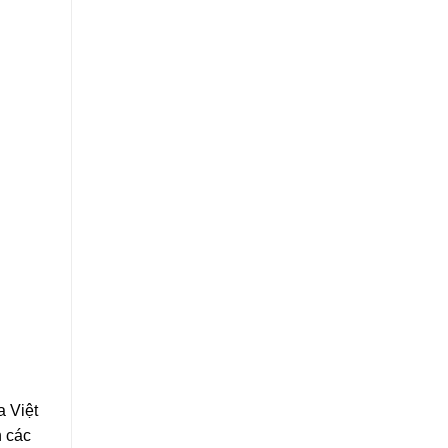
a Việt
n các