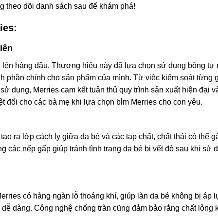
g theo dõi danh sách sau để khám phá!
ies:
iên
rẻ lên hàng đầu. Thương hiệu này đã lựa chọn sử dụng bông tự
h phần chính cho sản phẩm của mình. Từ việc kiểm soát từng g
sử dụng, Merries cam kết tuân thủ quy trình sản xuất hiện đại v
t đối cho các bà mẹ khi lựa chọn bỉm Merries cho con yêu.
o ra lớp cách ly giữa da bé và các tạp chất, chất thải có thể g
 các nếp gấp giúp tránh tình trạng da bé bị vết đỏ sau khi sử 
Merries có hàng ngàn lỗ thoáng khí, giúp làn da bé không bị áp l
ch dễ dàng. Công nghệ chống tràn cũng đảm bảo rằng chất lỏng