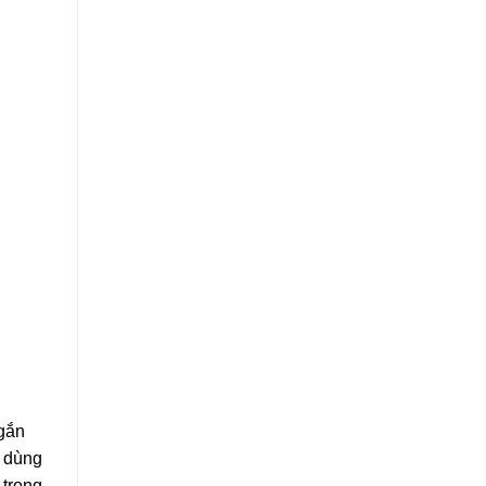
 gắn
u dùng
 trong