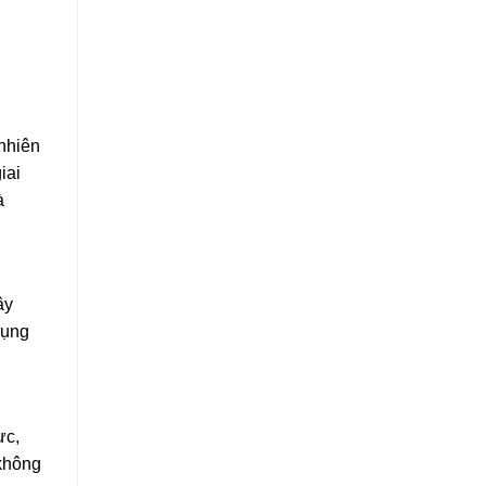
 nhiên
iai
à
ây
dụng
ực,
 không