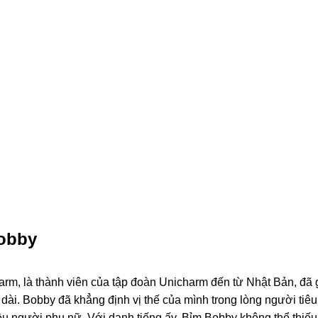
Bobby
rm, là thành viên của tập đoàn Unicharm đến từ Nhật Bản, đã
n dài. Bobby đã khẳng định vị thế của mình trong lòng người tiê
ều người phụ nữ. Với danh tiếng ấy, Bỉm Bobby không thể thiếu