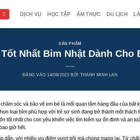
DỊCH VỤ
HỌC TẬP
ẨM THỰC
DU LỊCH
L
SẢN PHẨM
 Tốt Nhất Bỉm Nhật Dành Cho 
ĐĂNG VÀO
14/08/2023
BỞI
THANH MINH LAN
c chăm sóc và bảo vệ em bé là mối quan tâm hàng đầu của bất 
chọn loại bỉm phù hợp với trẻ sơ sinh đang trở thành một thách 
 tốt nhất cho con yêu khiến việc tìm kiếm sự ổn định và an to
bao giờ hết.
ấp dẫn, với nhiều ưu điểm vượt trội mà chúng mang lại. Từ chất 