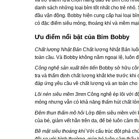
danh sách những loại bỉm tốt nhất cho trẻ nhỏ.
đầu vận động. Bobby hiện cung cấp hai loại bỉm
có đặc điểm siêu mỏng, thoáng khí và mềm mại,
Ưu điểm nổi bật của Bỉm Bobby
Chất lượng Nhật Bản
Chất lượng Nhật Bản luôn 
toàn cầu. Và Bobby không nằm ngoại lệ, luôn đ
Công nghệ sản xuất tiên tiến
Bobby sở hữu công 
tra và thẩm định chất lượng khắt khe trước kh
đáp ứng yêu cầu về chất lượng và an toàn cho
Lõi nén siêu mềm 3mm
Công nghệ ép lõi với đ
mỏng nhưng vẫn có khả năng thấm hút chất lỏn
Đệm thun thấm mồ hôi
Lớp đệm siêu mềm với k
của bé, giảm vết hằn trên da, để bé luôn cảm th
Bề mặt siêu thoáng khí
Với cấu trúc đột phá ch
đôi so với bình thường, giúp bé luôn cảm thấy 