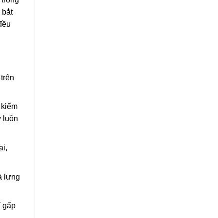
 bắt
 đều
trên
 kiểm
y luôn
ại,
à lưng
í gấp