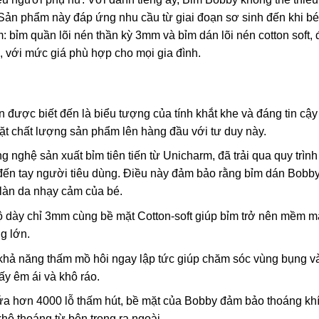
 Sản phẩm này đáp ứng nhu cầu từ giai đoạn sơ sinh đến khi bé
: bỉm quần lõi nén thần kỳ 3mm và bỉm dán lõi nén cotton soft,
 với mức giá phù hợp cho mọi gia đình.
được biết đến là biểu tượng của tính khắt khe và đáng tin cậy 
ặt chất lượng sản phẩm lên hàng đầu với tư duy này.
nghệ sản xuất bỉm tiên tiến từ Unicharm, đã trải qua quy trình
i đến tay người tiêu dùng. Điều này đảm bảo rằng bỉm dán Bobb
 làn da nhạy cảm của bé.
ộ dày chỉ 3mm cùng bề mặt Cotton-soft giúp bỉm trở nên mềm m
g lớn.
hả năng thấm mồ hôi ngay lập tức giúp chăm sóc vùng bụng v
ấy êm ái và khô ráo.
ứa hơn 4000 lỗ thấm hút, bề mặt của Bobby đảm bảo thoáng kh
khô thoáng từ bên trong ra ngoài.