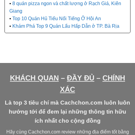
8 quán pizza ngon và chất lượng ở Rạch Giá, Kiên
Giang
Top 10 Quán Hủ Tiếu Nổi Tiếng Ở Hội An
Khám Phá Top 9 Quán Lẩu Hấp Dẫn ở TP. Bà Rịa
KHÁCH QUAN
–
ĐẦY ĐỦ
–
CHÍNH
XÁC
Là top 3 tiêu chí mà Cachchon.com luôn luôn
hướng tới để đem lại những thông tin hữu
ích nhất cho cộng đồng
Hãy cùng Cachchon.com review những địa điểm tốt bằng