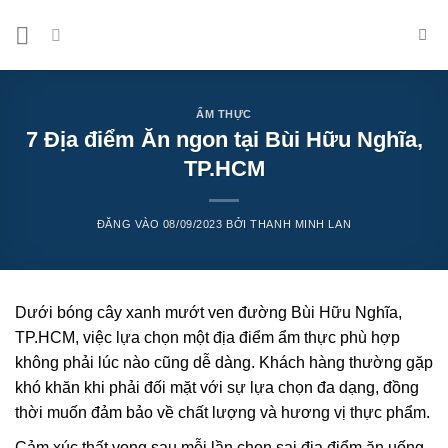
Bỏ
qua
nội
dung
ẨM THỰC
7 Địa điểm Ăn ngon tại Bùi Hữu Nghĩa,
TP.HCM
ĐĂNG VÀO
08/09/2023
BỞI
THANH MINH LAN
Dưới bóng cây xanh mướt ven đường Bùi Hữu Nghĩa,
TP.HCM, việc lựa chọn một địa điểm ẩm thực phù hợp
không phải lúc nào cũng dễ dàng. Khách hàng thường gặp
khó khăn khi phải đối mặt với sự lựa chọn đa dạng, đồng
thời muốn đảm bảo về chất lượng và hương vị thực phẩm.
Cảm xúc thất vọng sau mỗi lần chọn sai địa điểm ăn uống,