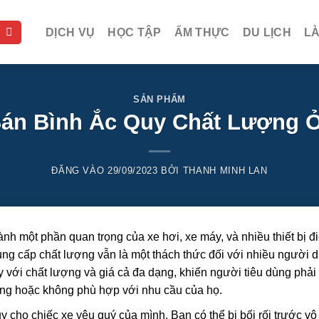
DỊCH VỤ
HỌC TẬP
ẨM THỰC
DU LỊCH
L
SẢN PHẨM
Bán Bình Ắc Quy Chất Lượng 
ĐĂNG VÀO
29/09/2023
BỞI
THANH MINH LAN
ành một phần quan trọng của xe hơi, xe máy, và nhiều thiết bị đi
cung cấp chất lượng vẫn là một thách thức đối với nhiều người d
 với chất lượng và giá cả đa dạng, khiến người tiêu dùng phải
ợng hoặc không phù hợp với nhu cầu của họ.
cho chiếc xe yêu quý của mình. Bạn có thể bị bối rối trước vô