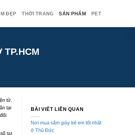
ÀM ĐẸP
THỜI TRANG
SẢN PHẨM
PET
Ở TP.HCM
ện tử.
ân tại
BÀI VIẾT LIÊN QUAN
 đối
Nơi mua sắm giày trẻ em tốt nhất
ở Thủ Đức
 số sự