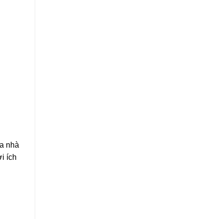
ữa nhà
i ích