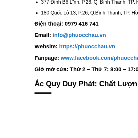
377 Đinh Bộ Lĩnh, P.26, Q. Bình Thạnh, TP.
180 Quốc Lộ 13, P.26, Q.Bình Thạnh, TP. H
Điện thoại: 0979 416 741
Email:
info@phuocchau.vn
Website:
https://phuocchau.vn
Fanpage:
www.facebook.com/phuocch
Giờ mở cửa: Thứ 2 – Thứ 7: 8:00 – 17:
Ắc Quy Duy Phát: Chất Lượn