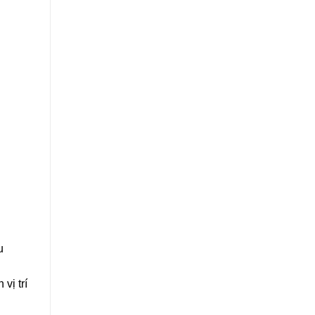
u
vị trí