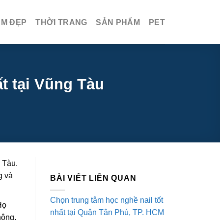
ÀM ĐẸP
THỜI TRANG
SẢN PHẨM
PET
t tại Vũng Tàu
g Tàu.
g và
BÀI VIẾT LIÊN QUAN
Chọn trung tâm học nghề nail tốt
Họ
nhất tại Quận Tân Phú, TP. HCM
hông.