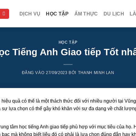
DỊCH VỤ
HỌC TẬP
ẨM THỰC
DU LỊCH
L
HỌC TẬP
ọc Tiếng Anh Giao tiếp Tốt nhấ
ĐĂNG VÀO
27/09/2023
BỞI
THANH MINH LAN
 hiệu quả có thể là một thách thức đối với nhiều người tại Vũn
à sự lựa chọn có thể gây khó khăn với sự đa dạng về chất lượn
rung tâm học tiếng Anh giao tiếp phù hợp với mục tiêu của họ. 
ền bạc mà không biết liệu đó có phải là lựa chọn đúng đắn hay k