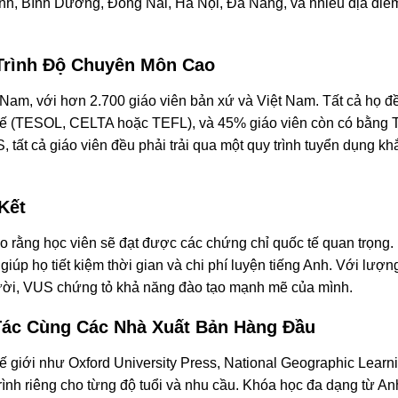
inh, Bình Dương, Đồng Nai, Hà Nội, Đà Nẵng, và nhiều địa điể
 Trình Độ Chuyên Môn Cao
 Nam, với hơn 2.700 giáo viên bản xứ và Việt Nam. Tất cả họ đ
 tế (TESOL, CELTA hoặc TEFL), và 45% giáo viên còn có bằng 
S, tất cả giáo viên đều phải trải qua một quy trình tuyển dụng kh
Kết
ảo rằng học viên sẽ đạt được các chứng chỉ quốc tế quan trọng.
giúp họ tiết kiệm thời gian và chi phí luyện tiếng Anh. Với lượn
gười, VUS chứng tỏ khả năng đào tạo mạnh mẽ của mình.
Tác Cùng Các Nhà Xuất Bản Hàng Đầu
 giới như Oxford University Press, National Geographic Learni
trình riêng cho từng độ tuổi và nhu cầu. Khóa học đa dạng từ A