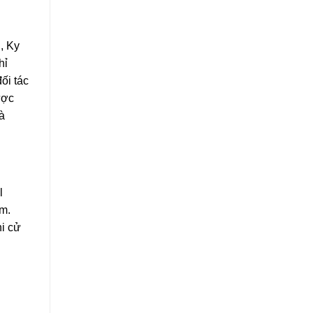
, Ky
hỉ
ối tác
ược
à
l
àm.
hi cử