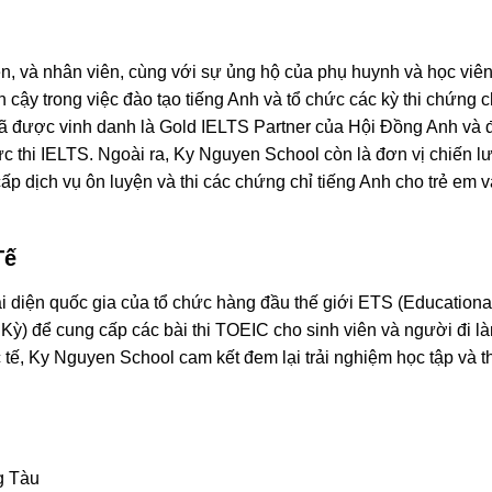
ên, và nhân viên, cùng với sự ủng hộ của phụ huynh và học viên
 cậy trong việc đào tạo tiếng Anh và tổ chức các kỳ thi chứng c
ã được vinh danh là Gold IELTS Partner của Hội Đồng Anh và đ
ức thi IELTS. Ngoài ra, Ky Nguyen School còn là đơn vị chiến l
ấp dịch vụ ôn luyện và thi các chứng chỉ tiếng Anh cho trẻ em v
Tế
i diện quốc gia của tổ chức hàng đầu thế giới ETS (Educationa
Kỳ) để cung cấp các bài thi TOEIC cho sinh viên và người đi l
 tế, Ky Nguyen School cam kết đem lại trải nghiệm học tập và t
g Tàu