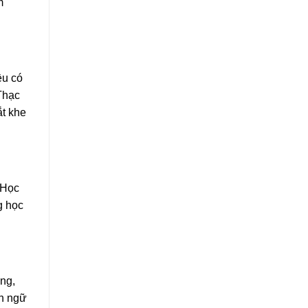
m
ều có
Thạc
ắt khe
 Học
g học
ng,
nh ngữ