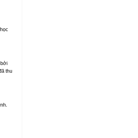
 học
 bởi
đã thu
ynh.