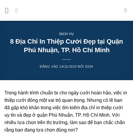
Bỏ
qua
nội
dung
DỊCH VỤ
8 Địa Chỉ In Thiệp Cưới Đẹp tại Quận
Phú Nhuận, TP. Hồ Chí Minh
ĐĂNG VÀO
14/11/2023
BỞI
E204
Trong hành trình chuẩn bị cho ngày cưới hoàn hảo, việc in
thiệp cưới đóng một vai trò quan trọng. Nhưng có lẽ bạn
đã gặp khó khăn trong việc tìm kiếm địa chỉ in thiệp cưới
uy tín và đẹp ở quận Phú Nhuận, TP. Hồ Chí Minh. Với
nhiều lựa chọn trên thị trường, làm sao để bạn chắc chắn
rằng bạn đang lựa chọn đúng nơi?