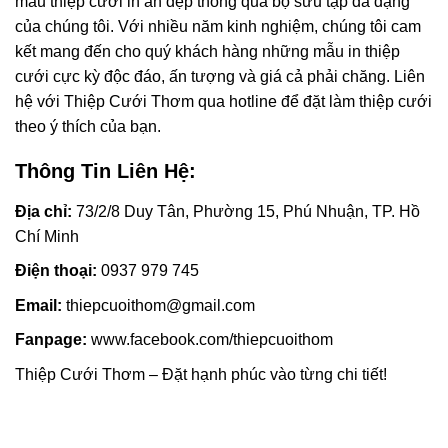
mẫu thiệp cưới in ấn đẹp thông qua bộ sưu tập đa dạng
của chúng tôi. Với nhiều năm kinh nghiệm, chúng tôi cam
kết mang đến cho quý khách hàng những mẫu in thiệp
cưới cực kỳ độc đáo, ấn tượng và giá cả phải chăng. Liên
hệ với Thiệp Cưới Thơm qua hotline để đặt làm thiệp cưới
theo ý thích của bạn.
Thông Tin Liên Hệ:
Địa chỉ:
73/2/8 Duy Tân, Phường 15, Phú Nhuận, TP. Hồ
Chí Minh
Điện thoại:
0937 979 745
Email:
thiepcuoithom@gmail.com
Fanpage:
www.facebook.com/thiepcuoithom
Thiệp Cưới Thơm – Đặt hạnh phúc vào từng chi tiết!