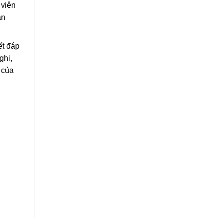
 viên
àn
ết đáp
ghi,
 của