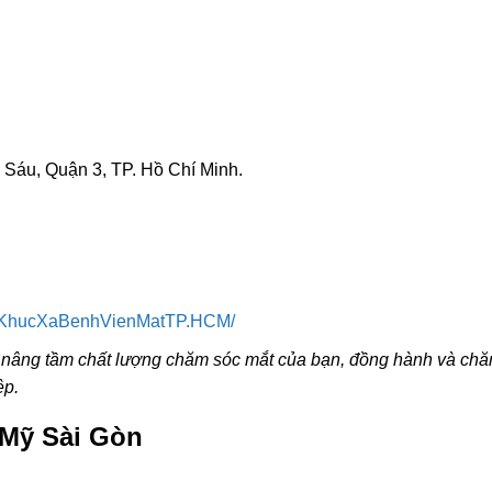
Sáu, Quận 3, TP. Hồ Chí Minh.
oaKhucXaBenhVienMatTP.HCM/
nâng tầm chất lượng chăm sóc mắt của bạn, đồng hành và ch
ệp.
 Mỹ Sài Gòn