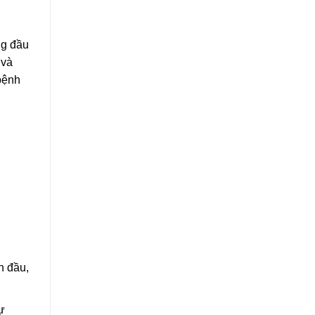
ng đầu
 và
bệnh
n đầu,
ự