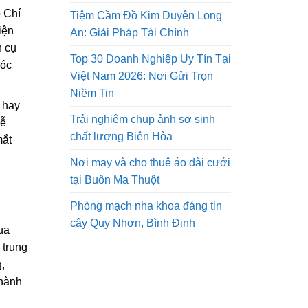
 Chí
Tiệm Cầm Đồ Kim Duyên Long
iện
An: Giải Pháp Tài Chính
n cụ
Top 30 Doanh Nghiệp Uy Tín Tại
sóc
Việt Nam 2026: Nơi Gửi Trọn
Niềm Tin
 hay
Trải nghiệm chụp ảnh sơ sinh
dễ
chất lượng Biên Hòa
mắt
Nơi may và cho thuê áo dài cưới
tại Buôn Ma Thuột
Phòng mạch nha khoa đáng tin
cậy Quy Nhơn, Bình Định
ua
 trung
,
Thành