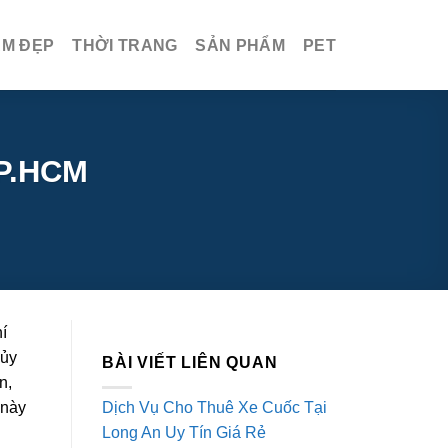
ÀM ĐẸP
THỜI TRANG
SẢN PHẨM
PET
TP.HCM
í
hủy
BÀI VIẾT LIÊN QUAN
n,
Dịch Vụ Cho Thuê Xe Cuốc Tại
 này
Long An Uy Tín Giá Rẻ