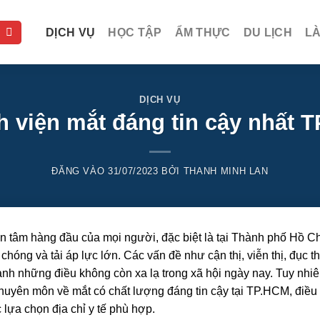
DỊCH VỤ
HỌC TẬP
ẨM THỰC
DU LỊCH
L
DỊCH VỤ
h viện mắt đáng tin cậy nhất 
ĐĂNG VÀO
31/07/2023
BỞI
THANH MINH LAN
 tâm hàng đầu của mọi người, đặc biệt là tại Thành phố Hồ Ch
hóng và tải áp lực lớn. Các vấn đề như cận thị, viễn thị, đục t
ành những điều không còn xa lạ trong xã hội ngày nay. Tuy nhiê
huyên môn về mắt có chất lượng đáng tin cậy tại TP.HCM, điều
 lựa chọn địa chỉ y tế phù hợp.