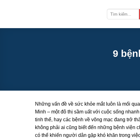
Bỏ
qua
nội
dung
9 bện
Những vấn đề về sức khỏe mắt luôn là mối quan
Minh – một đô thị sầm uất với cuộc sống nhanh c
tinh thể, hay các bệnh về võng mạc đang trở th
không phải ai cũng biết đến những bệnh viện c
có thể khiến người dân gặp khó khăn trong việc