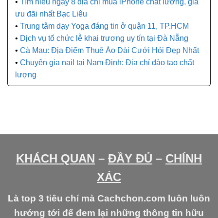
Tìm hiểu ngay 8 địa chỉ mua iPhone chất lượng, giá
ưu đãi nhất Bạc Liêu
Trung tâm dạy Yoga đáng tin ở quận 11, TP.HCM
Dịch vụ tổ chức lễ khai trương uy tín tại Đà Nẵng
Cà Mau: Địa Điểm Thuê Áo Dài Cưới Hỏi Đẹp Nhất
Chuyên gia nail tại Nam Định: Địa chỉ đào tạo chất
lượng
KHÁCH QUAN
–
ĐẦY ĐỦ
–
CHÍNH
XÁC
Là top 3 tiêu chí mà Cachchon.com luôn luôn
hướng tới để đem lại những thông tin hữu