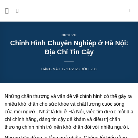
Bỏ
qua
nội
dung
DỊCH VỤ
Chỉnh Hình Chuyên Nghiệp ở Hà Nội:
Địa Chỉ Tin Cậy
ĐĂNG VÀO
17/11/2023
BỞI
E208
Những chấn thương và vấn đề về chỉnh hình có thể gây ra
nhiều khó khăn cho sức khỏe và chất lượng cuộc sống
của mỗi người. Nhất là khi ở Hà Nội, việc tìm được một địa
chỉ chính hãng, đáng tin cậy để khám và điều trị chấn
thương chỉnh hình trở nên khó khăn đối với nhiều người.
Nhưng hãy đừng lo lắng quá nhiều. Chúng tôi hiểu rằng