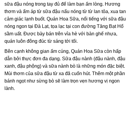
sữa đậu nóng trong tay đủ để làm bạn ấm lòng. Hương
thơm và ấm áp từ sữa đậu nấu nóng từ từ lan tỏa, xua tan
cảm giác lạnh buốt. Quán Hoa Sữa, nổi tiếng với sữa đậu
nóng ngon tại Đà Lạt, tọa lạc tại con đường Tăng Bạt Hổ
sầm uất. Được bày bán trên vỉa hè với bàn ghế nhựa,
quán luôn đông đúc từ sáng tới tối.
Bên cạnh không gian ấm cúng, Quán Hoa Sữa còn hấp
dẫn bởi thực đơn đa dạng. Sữa đậu nành (đậu nành, đậu
xanh, đậu phộng) và sữa nành bò là những món đặc biệt.
Mùi thơm của sữa đậu từ xa đã cuốn hút. Thêm một phần
bánh ngọt như sừng bò sẽ làm trọn vẹn hương vị ngon
lành.