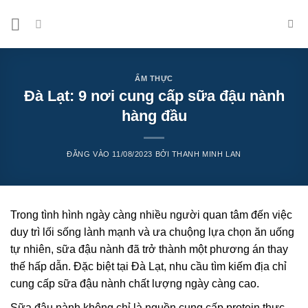
Bỏ
qua
nội
dung
ẨM THỰC
Đà Lạt: 9 nơi cung cấp sữa đậu nành
hàng đầu
ĐĂNG VÀO
11/08/2023
BỞI
THANH MINH LAN
Trong tình hình ngày càng nhiều người quan tâm đến việc
duy trì lối sống lành mạnh và ưa chuộng lựa chọn ăn uống
tự nhiên, sữa đậu nành đã trở thành một phương án thay
thế hấp dẫn. Đặc biệt tại Đà Lạt, nhu cầu tìm kiếm địa chỉ
cung cấp sữa đậu nành chất lượng ngày càng cao.
Sữa đậu nành không chỉ là nguồn cung cấp protein thực