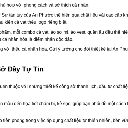
ù hợp với phong cách và sở thích cá nhân.
ế
Sự tận tụy của An Phước thể hiện qua chất liệu vải cao cấp k
 kiện cà vạt thêu logo riêng biệt.
phẩm, mỗi combo cà vạt, áo sơ mi, áo vest, quần âu đều thể hi
thêu cá nhân hóa là điểm nhấn độc đáo.
g với thêu cá nhân hóa. Gửi ý tưởng cho đội thiết kế tại An Ph
Sở Đầy Tự Tin
 quen thuộc với những thiết kế công sở thanh lịch, đầu tư chất li
n màu đến họa tiết chấm bi, kẻ sọc, giúp bạn phối đồ một cách 
o tiên phong trong việc áp dụng chất liệu tự thiên nhiên, bền v