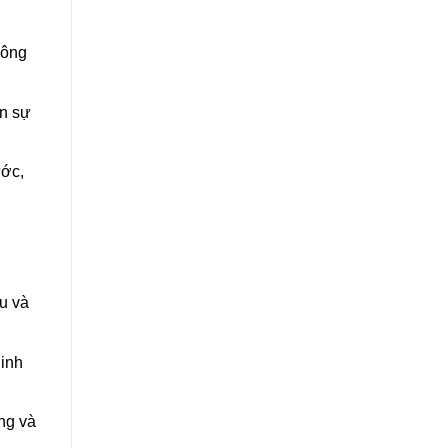
hông
ện sự
ước,
ệu và
linh
ững và