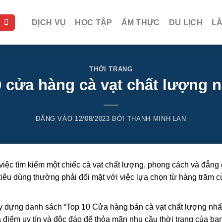
DỊCH VỤ
HỌC TẬP
ẨM THỰC
DU LỊCH
L
THỜI TRANG
 cửa hàng cà vạt chất lượng nh
ĐĂNG VÀO
12/08/2023
BỞI
THANH MINH LAN
việc tìm kiếm một chiếc cà vạt chất lượng, phong cách và đẳng
 tiêu dùng thường phải đối mặt với việc lựa chọn từ hàng trăm 
ây dựng danh sách “Top 10 Cửa hàng bán cà vạt chất lượng nhấ
 điểm uy tín và độc đáo để thỏa mãn nhu cầu thời trang của bạn