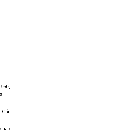
1950,
ng
. Các
o bạn.