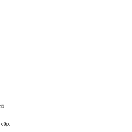
 đã
 cấp.