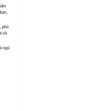
hiện
 bạn,
, phù
i và
ội ngũ