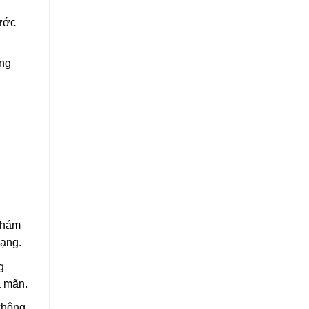
hước
ững
khám
dạng.
g
a mãn.
 không