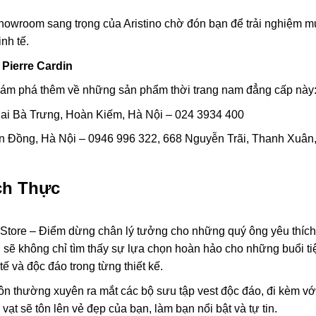
owroom sang trọng của Aristino chờ đón bạn để trải nghiệm m
nh tế.
Pierre Cardin
khám phá thêm về những sản phẩm thời trang nam đẳng cấp này
 Hai Bà Trưng, Hoàn Kiếm, Hà Nội – 024 3934 400
n Đồng, Hà Nội – 0946 996 322, 668 Nguyễn Trãi, Thanh Xuân
ch Thực
tore – Điểm dừng chân lý tưởng cho những quý ông yêu thích
n sẽ không chỉ tìm thấy sự lựa chọn hoàn hảo cho những buổi ti
ế và độc đáo trong từng thiết kế.
n thường xuyên ra mắt các bộ sưu tập vest độc đáo, đi kèm vớ
 vạt sẽ tôn lên vẻ đẹp của bạn, làm bạn nổi bật và tự tin.