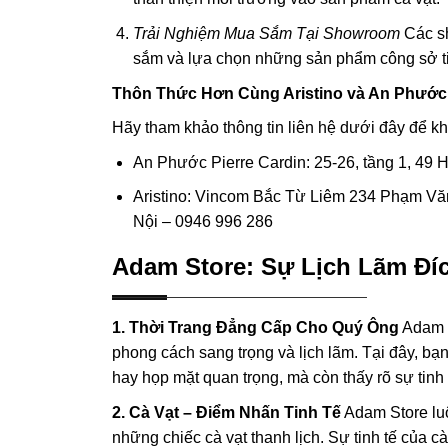
Trải Nghiệm Mua Sắm Tại Showroom
Các sh
sắm và lựa chọn những sản phẩm công sở ti
Thôn Thức Hơn Cùng Aristino và An Phước 
Hãy tham khảo thông tin liên hệ dưới đây để 
An Phước Pierre Cardin: 25-26, tầng 1, 49
Aristino: Vincom Bắc Từ Liêm 234 Phạm Vă
Nội – 0946 996 286
Adam Store: Sự Lịch Lãm Đí
1. Thời Trang Đẳng Cấp Cho Quý Ông
Adam S
phong cách sang trọng và lịch lãm. Tại đây, bạ
hay họp mặt quan trọng, mà còn thấy rõ sự tinh t
2. Cà Vạt – Điểm Nhấn Tinh Tế
Adam Store luô
những chiếc cà vạt thanh lịch. Sự tinh tế của cà