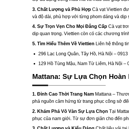
3. Chất Lượng và Phù Hợp
Cà vạt Viettien đư
và độ dài, phù hợp với từng phom dáng và dịp 
4. Sự Trọn Vẹn Cho Mọi Đẳng Cấp
Cà vạt trơ
dịp quan trọng. Viettien còn có các chương trìn
5. Tìm Hiểu Thêm Về Viettien
Liên hệ thông ti
296 Lạc Long Quân, Tây Hồ, Hà Nội – 0913
129 Hồ Tùng Mậu, Nam Từ Liêm, Hà Nội – 
Mattana: Sự Lựa Chọn Hoàn
1. Đỉnh Cao Thời Trang Nam
Mattana – Thương
phá nguồn cảm hứng từ trang phục công sở đến 
2. Khám Phá Vô Vàn Sự Lựa Chọn
Tại Mattan
phục của nam giới. Từ sự đơn giản cho đến ph
3. Chất Lượng và Kiểu Dáng
Chất liệu vải tạ