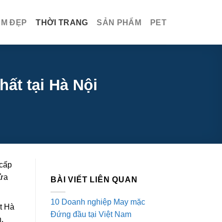
ÀM ĐẸP
THỜI TRANG
SẢN PHẨM
PET
ất tại Hà Nội
 cấp
cửa
BÀI VIẾT LIÊN QUAN
10 Doanh nghiệp May mặc
t Hà
Đứng đầu tại Việt Nam
.