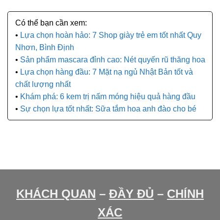
Lựa chọn hoàn hảo: 7 Shop giày trẻ em tốt nhất Quy
Nhơn, Bình Định
Sản phẩm mascara đỉnh cao: Nét quyến rũ thăng hoa
Lựa chọn hàng đầu: 7 Mặt nạ ngủ Nhật Bản tốt và
chất lượng nhất
Khám phá: 6 kem trị nấm móng hiệu quả hàng đầu
Sự chọn lựa tốt nhất: Sữa tắm hoa anh đào cho bé
KHÁCH QUAN
–
ĐẦY ĐỦ
–
CHÍNH
XÁC