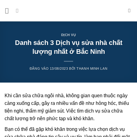
Bỏ
qua
nội
dung
DỊCH VỤ
Danh sách 3 Dịch vụ sửa nhà chất
lượng nhất ở Bắc Ninh
ĐĂNG VÀO
13/08/2023
BỞI
THANH MINH LAN
Khi cần sửa chữa ngôi nhà, không gian quen thuộc ngày
càng xuống cấp, gây ra nhiều vấn đề như hỏng hóc, thiếu
tiện nghi, thẩm mỹ giảm sút. Việc tìm dịch vụ sửa chữa
chất lượng trở nên phức tạp và khó khăn.
Bạn có thể đã gặp khó khăn trong việc lựa chọn dịch vụ
sửa chữa nhà đáng tin cậy và uy tín, làm bạn phải đối mặt