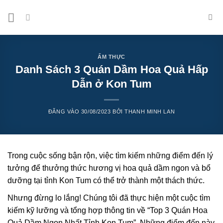
Bỏ
qua
nội
dung
ẨM THỰC
Danh Sách 3 Quán Dầm Hoa Quả Hấp
Dẫn ở Kon Tum
ĐĂNG VÀO
30/08/2023
BỞI
THANH MINH LAN
Trong cuộc sống bận rộn, việc tìm kiếm những điểm đến lý
tưởng để thưởng thức hương vị hoa quả dầm ngon và bổ
dưỡng tại tỉnh Kon Tum có thể trở thành một thách thức.
Nhưng đừng lo lắng! Chúng tôi đã thực hiện một cuộc tìm
kiếm kỹ lưỡng và tổng hợp thông tin về “Top 3 Quán Hoa
Quả Dầm Ngon Nhất Tỉnh Kon Tum”. Những điểm đến này