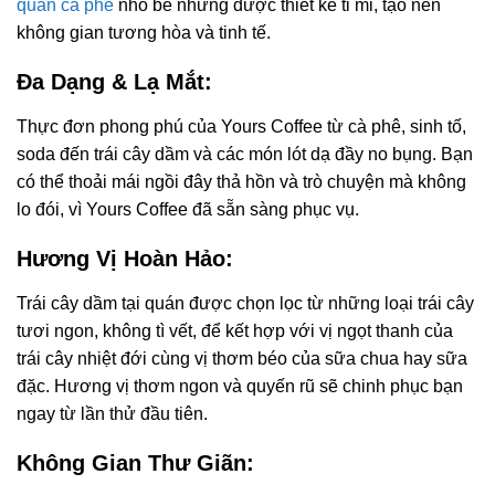
quán cà phê
nhỏ bé nhưng được thiết kế tỉ mỉ, tạo nên
không gian tương hòa và tinh tế.
Đa Dạng & Lạ Mắt:
Thực đơn phong phú của Yours Coffee từ cà phê, sinh tố,
soda đến trái cây dầm và các món lót dạ đầy no bụng. Bạn
có thể thoải mái ngồi đây thả hồn và trò chuyện mà không
lo đói, vì Yours Coffee đã sẵn sàng phục vụ.
Hương Vị Hoàn Hảo:
Trái cây dầm tại quán được chọn lọc từ những loại trái cây
tươi ngon, không tì vết, để kết hợp với vị ngọt thanh của
trái cây nhiệt đới cùng vị thơm béo của sữa chua hay sữa
đặc. Hương vị thơm ngon và quyến rũ sẽ chinh phục bạn
ngay từ lần thử đầu tiên.
Không Gian Thư Giãn: