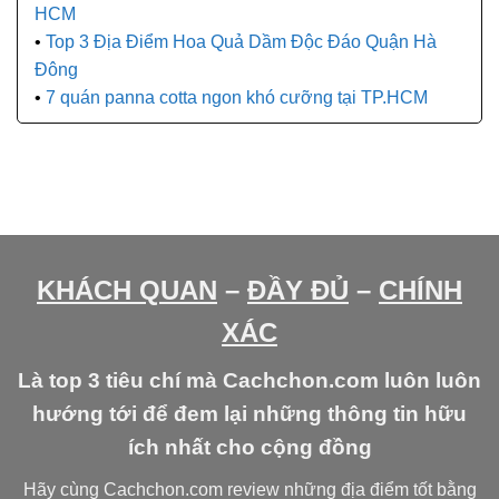
HCM
Top 3 Địa Điểm Hoa Quả Dầm Độc Đáo Quận Hà
Đông
7 quán panna cotta ngon khó cưỡng tại TP.HCM
KHÁCH QUAN
–
ĐẦY ĐỦ
–
CHÍNH
XÁC
Là top 3 tiêu chí mà Cachchon.com luôn luôn
hướng tới để đem lại những thông tin hữu
ích nhất cho cộng đồng
Hãy cùng Cachchon.com review những địa điểm tốt bằng