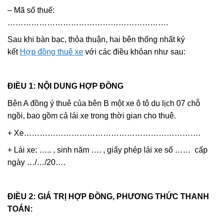
– Mã số thuế:
…………………………………………………….
Sau khi bàn bạc, thỏa thuận, hai bên thống nhất ký
kết
Hợp đồng thuê xe
với các điều khỏan như sau:
ĐIỀU 1: NỘI DUNG HỢP ĐỒNG
Bên A đồng ý thuê của bên B một xe ô tô du lịch 07 chỗ
ngồi, bao gồm cả lái xe trong thời gian cho thuê.
+ Xe………………………………………………………….
+ Lái xe: ….. , sinh năm …. , giấy phép lái xe số …… cấp
ngày …/…/20….
ĐIỀU 2: GIÁ TRỊ HỢP ĐỒNG, PHƯƠNG THỨC THANH
TOÁN: