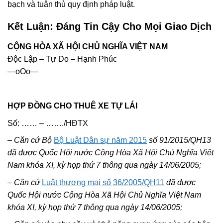
bạch và tuân thủ quy định pháp luật.
Kết Luận: Đáng Tin Cậy Cho Mọi Giao Dịch
CỘNG HÒA XÃ HỘI CHỦ NGHĨA VIỆT NAM
Độc Lập – Tự Do – Hạnh Phúc
—oOo—
HỢP ĐỒNG CHO THUÊ XE TỰ LÁI
Số: …… – ……./HĐTX
– Căn cứ Bộ
Bộ Luật Dân sự năm 2015
số
91/2015/QH13
đã được Quốc Hội nước Cộng Hòa Xã Hội Chủ Nghĩa Việt
Nam khóa XI, kỳ họp thứ 7 thông qua ngày 14/06/2005;
– Căn cứ
Luật thương mại số 36/2005/QH11
đã được
Quốc Hội nước Cộng Hòa Xã Hội Chủ Nghĩa Việt Nam
khóa XI, kỳ họp thứ 7 thông qua ngày 14/06/2005;