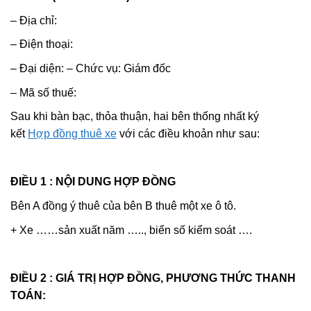
– Địa chỉ:
– Điện thoại:
– Đại diện: – Chức vụ: Giám đốc
– Mã số thuế:
Sau khi bàn bạc, thỏa thuận, hai bên thống nhất ký
kết
Hợp đồng thuê xe
với các điều khoản như sau:
ĐIỀU
1 :
NỘI DUNG HỢP ĐỒNG
Bên A đồng ý thuê của bên B thuê một xe ô tô.
+ Xe ……sản xuất năm ….., biển số kiểm soát ….
ĐIỀU
2 :
GIÁ TRỊ HỢP ĐỒNG, PHƯƠNG THỨC THANH
TOÁN: