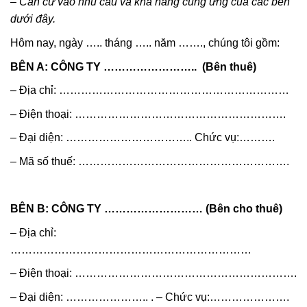
– Căn cứ vào nhu cầu và khả năng cung ứng của các bên
dưới đây.
Hôm nay, ngày ….. tháng ….. năm ……., chúng tôi gồm:
BÊN A: CÔNG TY …………………….. (Bên thuê)
– Địa chỉ: ………………………………………………………
– Điện thoại: ………………………………………………….
– Đại diện: …………………………….. Chức vụ:……….
– Mã số thuế: ………………………………………………….
BÊN B: CÔNG TY ……………………… (Bên cho thuê)
– Địa chỉ:
…………………………………………………………
– Điện thoại: …………………………………………………….
– Đại diện: ………………….. . – Chức vụ:………………….