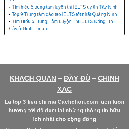
Tìm hiểu 5 trung tâm luyện thi IELTS uy tín Tây Ninh
Top 9 Trung tâm đào tạo IELTS tốt nhất Quảng Ninh
Tìm Hiểu 5 Trung Tâm Luyện Thi IELTS Đáng Tin
Cậy ở Ninh Thuận
KHÁCH QUAN
–
ĐẦY ĐỦ
–
CHÍNH
XÁC
Là top 3 tiêu chí mà Cachchon.com luôn luôn
hướng tới để đem lại những thông tin hữu
ích nhất cho cộng đồng