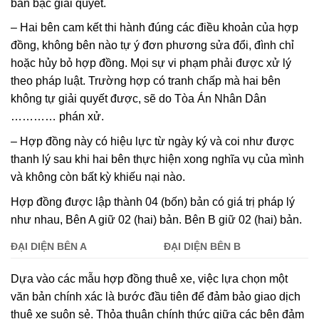
bàn bạc giải quyết.
– Hai bên cam kết thi hành đúng các điều khoản của hợp
đồng, không bên nào tự ý đơn phương sửa đổi, đình chỉ
hoặc hủy bỏ hợp đồng. Mọi sự vi phạm phải được xử lý
theo pháp luật. Trường hợp có tranh chấp mà hai bên
không tự giải quyết được, sẽ do Tòa Án Nhân Dân
………… phán xử.
– Hợp đồng này có hiệu lực từ ngày ký và coi như được
thanh lý sau khi hai bên thực hiện xong nghĩa vụ của mình
và không còn bất kỳ khiếu nại nào.
Hợp đồng được lập thành 04 (bốn) bản có giá trị pháp lý
như nhau, Bên A giữ 02 (hai) bản. Bên B giữ 02 (hai) bản.
ĐẠI DIỆN BÊN A
ĐẠI DIỆ
N BÊN B
Dựa vào các mẫu hợp đồng thuê xe, việc lựa chọn một
văn bản chính xác là bước đầu tiên để đảm bảo giao dịch
thuê xe suôn sẻ. Thỏa thuận chính thức giữa các bên đảm