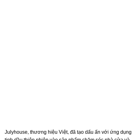
Julyhouse, thương hiệu Việt, đã tạo dấu ấn với ứng dụng
tinh dầu thiên nhiên vào sản phẩm chăm sóc nhà cửa và