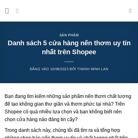
Bỏ
qua
nội
dung
SẢN PHẨM
Danh sách 5 cửa hàng nến thơm uy tín
nhất trên Shopee
ĐĂNG VÀO
10/08/2023
BỞI
THANH MINH LAN
Bạn đang tìm kiếm những sản phẩm nến thơm chất lượng
để tạo không gian thư giãn và thơm phức tại nhà? Trên
Shopee có quá nhiều lựa chọn và bạn không biết nên
chọn cửa hàng nào đáng tin cậy?
Trong danh sách này, chúng tôi đã tìm ra và tổng hợp
những shop bán nến thơm uy tín và chất lượng nhất trên