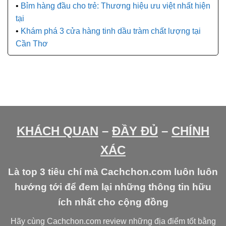
Bỉm hàng đầu cho trẻ: Thương hiệu ưu việt nhất hiện
tại
Khám phá 3 cửa hàng tinh dầu tràm chất lượng tại
Cần Thơ
KHÁCH QUAN
–
ĐẦY ĐỦ
–
CHÍNH
XÁC
Là top 3 tiêu chí mà Cachchon.com luôn luôn
hướng tới để đem lại những thông tin hữu
ích nhất cho cộng đồng
Hãy cùng Cachchon.com review những địa điểm tốt bằng