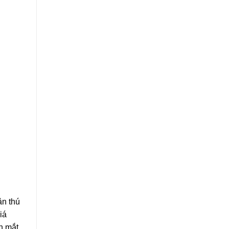
ân thú
iá
n mắt