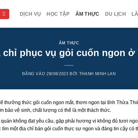
DỊCH VỤ
HỌC TẬP
ẨM THỰC
DU LỊCH
L
ẨM THỰC
a chỉ phục vụ gỏi cuốn ngon ở
ĐĂNG VÀO
29/08/2023
BỞI
THANH MINH LAN
để thưởng thức gỏi cuốn ngon mắt, thơm ngon tại tỉnh Thừa Thi
bảo vệ sinh, chất lượng có thể là một thách thức.
 quán không đạt yêu cầu, gặp phải hương vị không đủ tươi ng
 tìm một địa chỉ bán gỏi cuốn thực sự ngon và đáng tin cậy có t