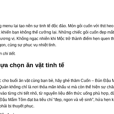
 menu lại tạo nên sự tinh tế độc đáo. Món gỏi cuốn với thịt h
 khiến bạn không thể cưỡng lại. Những chiếc gỏi cuốn đẹp mắt
ơng vị. Không ngạc nhiên khi Mộc trở thành điểm hẹn quen t
on, cùng sự phục vụ nhiệt tình.
 chi tiết.
a chọn ăn vặt tinh tế
 cho buổi ăn vặt cùng bạn bè, hãy ghé thăm Cuốn – Bún Đậu
 Quán không chỉ là nơi thỏa mãn khẩu vị mà còn thể hiện sự chă
 vào từng chi tiết nhỏ, từ nguyên liệu đến thức uống phù hợp, 
Đậu Mắm Tôm đạt ba tiêu chí “đẹp, ngon và vệ sinh”, hứa hẹn 
hải bị thuyết phục.