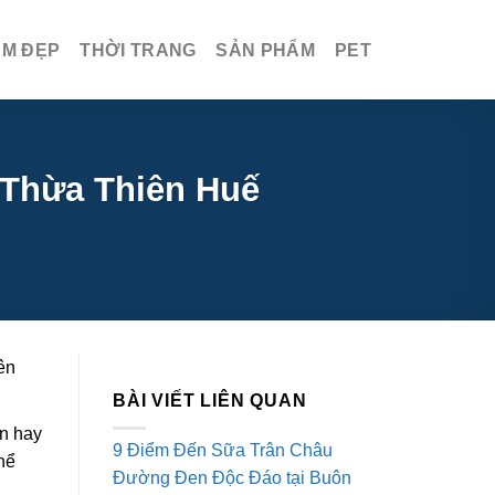
ÀM ĐẸP
THỜI TRANG
SẢN PHẨM
PET
 Thừa Thiên Huế
ên
BÀI VIẾT LIÊN QUAN
on hay
9 Điểm Đến Sữa Trân Châu
hể
Đường Đen Độc Đáo tại Buôn