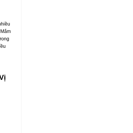
nhiều
u Mắm
trong
đều
Vị