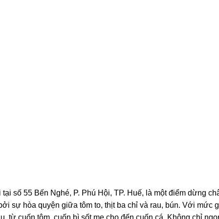
tại số 55 Bến Nghé, P. Phú Hội, TP. Huế, là một điểm dừng ch
ú bởi sự hòa quyện giữa tôm to, thịt ba chỉ và rau, bún. Với mức g
au, từ cuốn tôm, cuốn bì sốt me cho đến cuốn cá. Không chỉ ngo