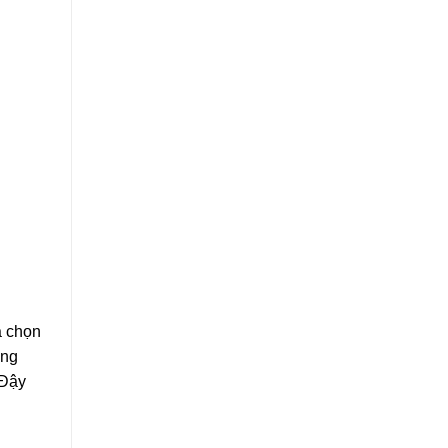
a chọn
ưng
 Đậy