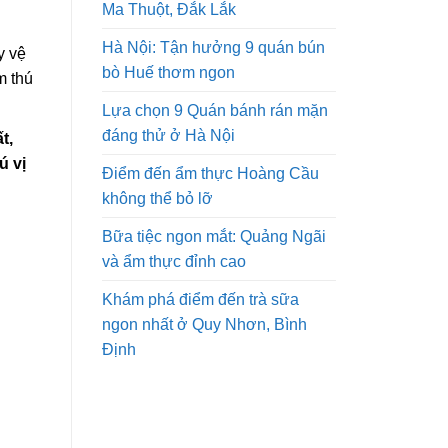
Ma Thuột, Đắk Lắk
Hà Nội: Tận hưởng 9 quán bún
y vệ
bò Huế thơm ngon
m thú
Lựa chọn 9 Quán bánh rán mặn
đáng thử ở Hà Nội
t,
ú vị
Điểm đến ẩm thực Hoàng Cầu
không thể bỏ lỡ
Bữa tiệc ngon mắt: Quảng Ngãi
và ẩm thực đỉnh cao
Khám phá điểm đến trà sữa
ngon nhất ở Quy Nhơn, Bình
Định