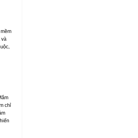
eo mềm
 và
huộc,
 Mắm
m chỉ
đảm
khiến