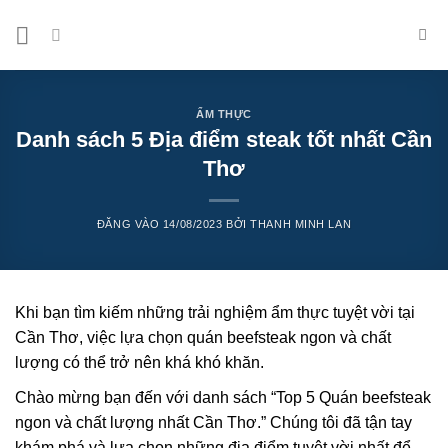
Bỏ
qua
nội
dung
ẨM THỰC
Danh sách 5 Địa điểm steak tốt nhất Cần
Thơ
ĐĂNG VÀO
14/08/2023
BỞI
THANH MINH LAN
Khi bạn tìm kiếm những trải nghiệm ẩm thực tuyệt vời tại
Cần Thơ, việc lựa chọn quán beefsteak ngon và chất
lượng có thể trở nên khá khó khăn.
Chào mừng bạn đến với danh sách “Top 5 Quán beefsteak
ngon và chất lượng nhất Cần Thơ.” Chúng tôi đã tận tay
khám phá và lựa chọn những địa điểm tuyệt vời nhất để