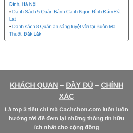
Đình, Hà Nội
Danh Sách 5 Quán Bánh Canh Ngon Đình Đám Đà
Lạt
Danh sách 8 Quán ăn sáng tuyệt vời tại Buôn Ma
Thuột, Đắk Lắk
KHÁCH QUAN
–
ĐẦY ĐỦ
–
CHÍNH
XÁC
Là top 3 tiêu chí mà Cachchon.com luôn luôn
hướng tới để đem lại những thông tin hữu
ích nhất cho cộng đồng