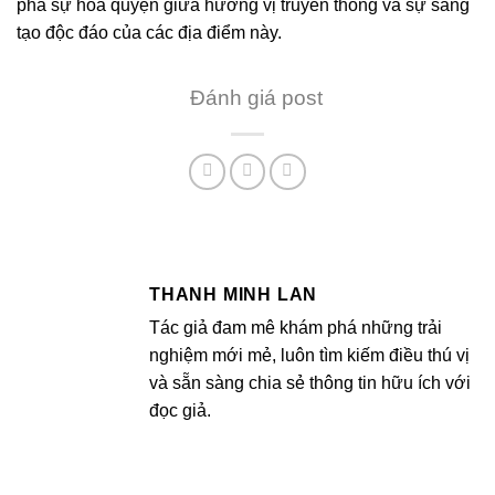
phá sự hòa quyện giữa hương vị truyền thống và sự sáng
tạo độc đáo của các địa điểm này.
Đánh giá post
THANH MINH LAN
Tác giả đam mê khám phá những trải
nghiệm mới mẻ, luôn tìm kiếm điều thú vị
và sẵn sàng chia sẻ thông tin hữu ích với
đọc giả.