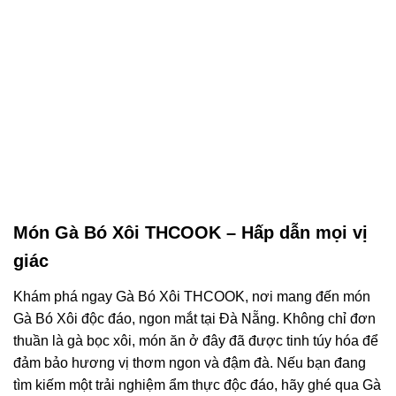
Món Gà Bó Xôi THCOOK – Hấp dẫn mọi vị
giác
Khám phá ngay Gà Bó Xôi THCOOK, nơi mang đến món
Gà Bó Xôi độc đáo, ngon mắt tại Đà Nẵng. Không chỉ đơn
thuần là gà bọc xôi, món ăn ở đây đã được tinh túy hóa để
đảm bảo hương vị thơm ngon và đậm đà. Nếu bạn đang
tìm kiếm một trải nghiệm ẩm thực độc đáo, hãy ghé qua Gà