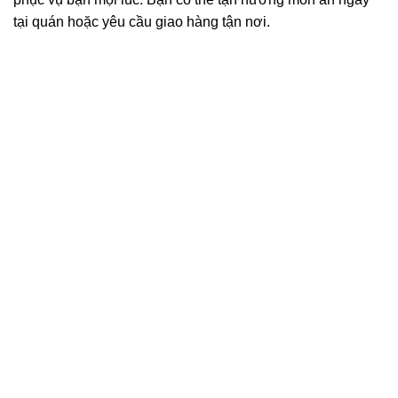
tại quán hoặc yêu cầu giao hàng tận nơi.