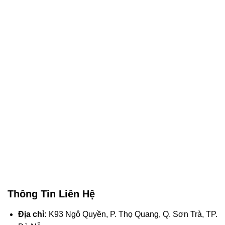
Thông Tin Liên Hệ
Địa chỉ:
K93 Ngô Quyền, P. Thọ Quang, Q. Sơn Trà, TP.