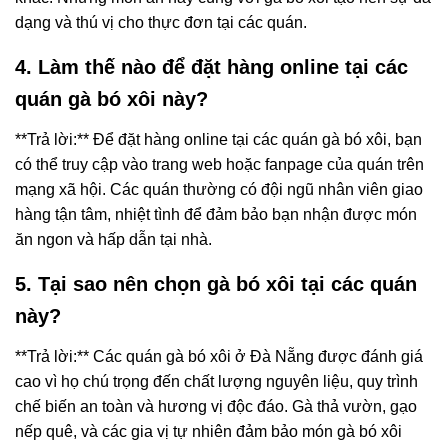
dạng và thú vị cho thực đơn tại các quán.
4. Làm thế nào để đặt hàng online tại các
quán gà bó xôi này?
**Trả lời:** Để đặt hàng online tại các quán gà bó xôi, bạn
có thể truy cập vào trang web hoặc fanpage của quán trên
mạng xã hội. Các quán thường có đội ngũ nhân viên giao
hàng tận tâm, nhiệt tình để đảm bảo bạn nhận được món
ăn ngon và hấp dẫn tại nhà.
5. Tại sao nên chọn gà bó xôi tại các quán
này?
**Trả lời:** Các quán gà bó xôi ở Đà Nẵng được đánh giá
cao vì họ chú trọng đến chất lượng nguyên liệu, quy trình
chế biến an toàn và hương vị độc đáo. Gà thả vườn, gạo
nếp quê, và các gia vị tự nhiên đảm bảo món gà bó xôi