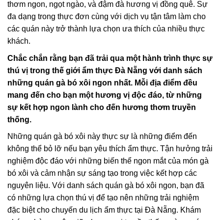
thơm ngon, ngọt ngào, và đậm đà hương vị đồng quê. Sự
đa dạng trong thực đơn cùng với dịch vụ tận tâm làm cho
các quán này trở thành lựa chọn ưa thích của nhiều thực
khách.
Chắc chắn rằng bạn đã trải qua một hành trình thực sự
thú vị trong thế giới ẩm thực Đà Nẵng với danh sách
những quán gà bó xôi ngon nhất. Mỗi địa điểm đều
mang đến cho bạn một hương vị độc đáo, từ những
sự kết hợp ngon lành cho đến hương thơm truyền
thống.
Những quán gà bó xôi này thực sự là những điểm đến
không thể bỏ lỡ nếu bạn yêu thích ẩm thực. Tận hưởng trải
nghiệm độc đáo với những biến thể ngon mắt của món gà
bó xôi và cảm nhận sự sáng tạo trong việc kết hợp các
nguyên liệu. Với danh sách quán gà bó xôi ngon, bạn đã
có những lựa chọn thú vị để tạo nên những trải nghiệm
đặc biệt cho chuyến du lịch ẩm thực tại Đà Nẵng. Khám