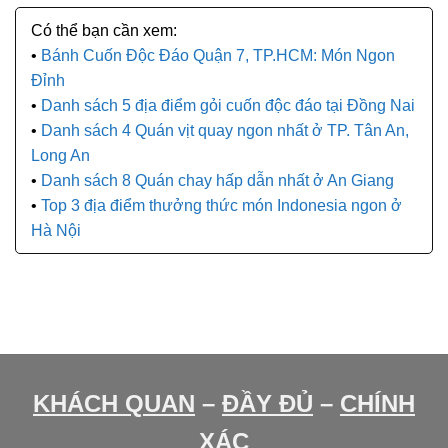
Bánh Cuốn Độc Đáo Quận 7, TP.HCM: Món Ngon
Đỉnh
Danh sách 5 địa điểm gỏi cuốn độc đáo tại Đồng Nai
Danh sách 4 Quán vịt quay ngon nhất ở TP. Tân An,
Long An
Danh sách 8 Quán chay hấp dẫn nhất ở An Giang
Top 3 địa điểm thưởng thức món Indonesia ngon ở
Hà Nội
KHÁCH QUAN
–
ĐẦY ĐỦ
–
CHÍNH
XÁC