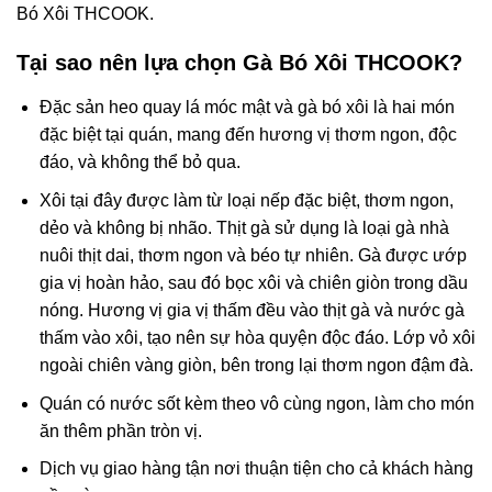
Bó Xôi THCOOK.
Tại sao nên lựa chọn Gà Bó Xôi THCOOK?
Đặc sản heo quay lá móc mật và gà bó xôi là hai món
đặc biệt tại quán, mang đến hương vị thơm ngon, độc
đáo, và không thể bỏ qua.
Xôi tại đây được làm từ loại nếp đặc biệt, thơm ngon,
dẻo và không bị nhão. Thịt gà sử dụng là loại gà nhà
nuôi thịt dai, thơm ngon và béo tự nhiên. Gà được ướp
gia vị hoàn hảo, sau đó bọc xôi và chiên giòn trong dầu
nóng. Hương vị gia vị thấm đều vào thịt gà và nước gà
thấm vào xôi, tạo nên sự hòa quyện độc đáo. Lớp vỏ xôi
ngoài chiên vàng giòn, bên trong lại thơm ngon đậm đà.
Quán có nước sốt kèm theo vô cùng ngon, làm cho món
ăn thêm phần tròn vị.
Dịch vụ giao hàng tận nơi thuận tiện cho cả khách hàng