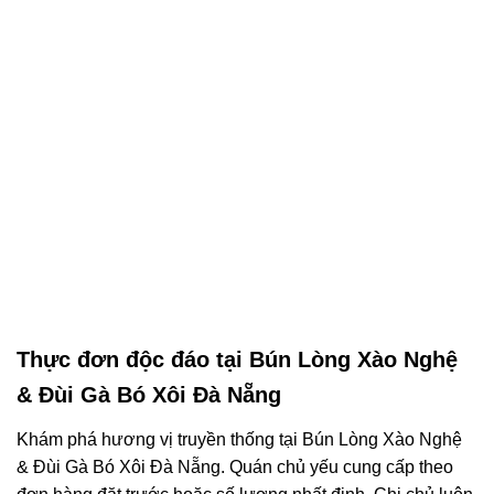
Thực đơn độc đáo tại Bún Lòng Xào Nghệ
& Đùi Gà Bó Xôi Đà Nẵng
Khám phá hương vị truyền thống tại Bún Lòng Xào Nghệ
& Đùi Gà Bó Xôi Đà Nẵng. Quán chủ yếu cung cấp theo