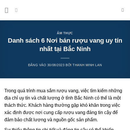
Bỏ
qua
nội
dung
ẨM THỰC
Danh sách 6 Nơi bán rượu vang uy tín
nhất tại Bắc Ninh
ĐĂNG VÀO
30/08/2023
BỞI
THANH MINH LAN
Trong quá trình mua sắm rượu vang, việc tìm kiếm những
địa chỉ uy tín và chất lượng ở tỉnh Bắc Ninh có thể là một
thách thức. Khách hàng thường gặp khó khăn trong việc
xác định được nơi cung cấp rượu vang đáng tin cậy để
đảm bảo chất lượng và nguồn gốc sản phẩm.
Sự thiếu thông tin chi tiết và đáng tin cậy có thể khiến