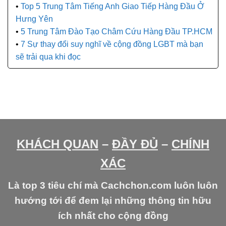
Top 5 Trung Tâm Tiếng Anh Giao Tiếp Hàng Đầu Ở
Hưng Yên
5 Trung Tâm Đào Tạo Châm Cứu Hàng Đầu TP.HCM
7 Sự thay đổi suy nghĩ về cộng đồng LGBT mà bạn
sẽ trải qua khi đọc
KHÁCH QUAN
–
ĐẦY ĐỦ
–
CHÍNH
XÁC
Là top 3 tiêu chí mà Cachchon.com luôn luôn
hướng tới để đem lại những thông tin hữu
ích nhất cho cộng đồng