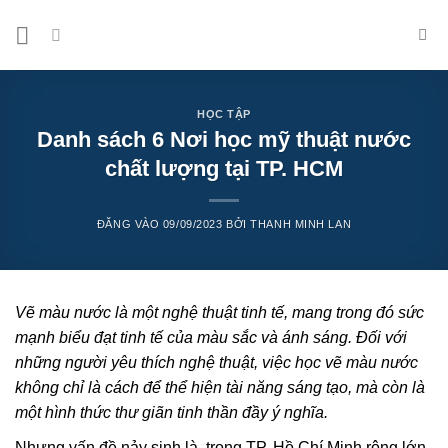
Bỏ
qua
nội
dung
HỌC TẬP
Danh sách 6 Nơi học mỹ thuật nước
chất lượng tại TP. HCM
ĐĂNG VÀO
09/09/2023
BỞI
THANH MINH LAN
Vẽ màu nước là một nghệ thuật tinh tế, mang trong đó sức
mạnh biểu đạt tinh tế của màu sắc và ánh sáng. Đối với
những người yêu thích nghệ thuật, việc học vẽ màu nước
không chỉ là cách để thể hiện tài năng sáng tạo, mà còn là
một hình thức thư giãn tinh thần đầy ý nghĩa.
Nhưng vấn đề nảy sinh là, trong TP. Hồ Chí Minh rộng lớn,