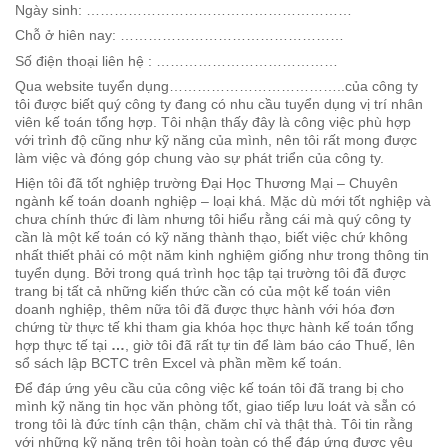
Ngày sinh: …………………………………………………
Chỗ ở hiên nay: …………………………………………
Số điện thoại liên hệ : …………………………………
Qua website tuyển dụng………………………………..của công ty
tôi được biết quý công ty đang có nhu cầu tuyển dụng vị trí nhân
viên kế toán tổng hợp. Tôi nhận thấy đây là công việc phù hợp
với trình độ cũng như kỹ năng của mình, nên tôi rất mong được
làm việc và đóng góp chung vào sự phát triển của công ty.
Hiện tôi đã tốt nghiệp trường Đại Học Thương Mại – Chuyên
ngành kế toán doanh nghiệp – loại khá. Mặc dù mới tốt nghiệp và
chưa chính thức đi làm nhưng tôi hiểu rằng cái mà quý công ty
cần là một kế toán có kỹ năng thành thạo, biết việc chứ không
nhất thiết phải có một năm kinh nghiệm giống như trong thông tin
tuyển dụng. Bởi trong quá trình học tập tại trường tôi đã được
trang bị tất cả những kiến thức cần có của một kế toán viên
doanh nghiệp, thêm nữa tôi đã được thực hành với hóa đơn
chứng từ thực tế khi tham gia khóa học thực hành kế toán tổng
hợp thực tế tại
…
, giờ tôi đã rất tự tin để làm báo cáo Thuế, lên
sổ sách lập BCTC trên Excel và phần mềm kế toán.
Để đáp ứng yêu cầu của công việc kế toán tôi đã trang bị cho
mình kỹ năng tin học văn phòng tốt, giao tiếp lưu loát và sẵn có
trong tôi là đức tính cận thận, chăm chỉ và thật thà. Tôi tin rằng
với những kỹ năng trên tôi hoàn toàn có thể đáp ứng được yêu