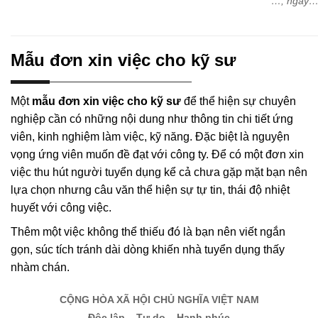
…, ngày…
Mẫu đơn xin việc cho kỹ sư
Một
mẫu đơn xin việc cho kỹ sư
để thể hiện sự chuyên
nghiệp cần có những nội dung như thông tin chi tiết ứng
viên, kinh nghiệm làm việc, kỹ năng. Đặc biệt là nguyện
vọng ứng viên muốn đề đạt với công ty. Để có một đơn xin
việc thu hút người tuyển dụng kể cả chưa gặp mặt bạn nên
lựa chọn nhưng câu văn thể hiện sự tự tin, thái độ nhiệt
huyết với công việc.
Thêm một việc không thể thiếu đó là bạn nên viết ngắn
gọn, súc tích tránh dài dòng khiến nhà tuyển dụng thấy
nhàm chán.
CỘNG HÒA XÃ HỘI CHỦ NGHĨA VIỆT NAM
Độc lập – Tự do – Hạnh phúc