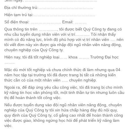
Sinh ngày: ………………………………………………
Địa chỉ thường trú:…………………………………..
Hiện tạm trú tại:……………………………………….
Số điện thoại: ………………….. Email: ………
Qua thông tin trên ………….., tôi được biết Quý Công ty đang có
nhu cầu tuyển dụng nhân viên với vị trí……….. Tôi nhận thấy
mình có đủ năng lực, trình độ phù hợp với vị trí nhân viên …. nên
tôi viết đơn này xin được gia nhập đội ngũ nhân viên nâng động,
chuyên nghiệp của Quý Công ty.
Hiện nay, tôi đã tốt nghiệp loại…… khoa …….. Trường Đại học
……..
Mặc dù mới tốt nghiệp và chưa chính thức đi làm nhưng qua 04
năm học tập tại trường tôi đã được trang bị tất cả những kiến
thức cần có của một nhân viên ….. chuyên nghiệp.
Ngoài ra, để đáp ứng yêu cầu công việc, tôi đã trang bị cho mình
kỹ năng tin học văn phòng tốt, một tinh thần tự tin nhưng luôn cầu
thị để hoàn thành tốt công việc.
Nếu được tuyển dụng vào đội ngũ nhân viên năng động, chuyên
nghiệp của Quý Công ty tôi xin hứa chấp hàng đày đủ nội quy,
quy định của Quý Công ty, cố gắng cao nhất để hoàn thành công
việc được giao, không ngừng học hỏi để phát triển kỹ năng làm
việc.