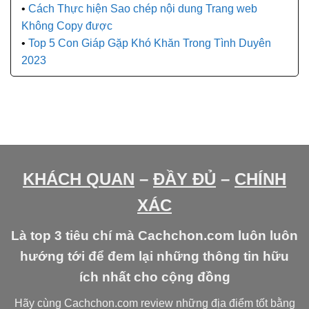
Cách Thực hiện Sao chép nội dung Trang web
Không Copy được
Top 5 Con Giáp Gặp Khó Khăn Trong Tình Duyên
2023
KHÁCH QUAN
–
ĐẦY ĐỦ
–
CHÍNH
XÁC
Là top 3 tiêu chí mà Cachchon.com luôn luôn
hướng tới để đem lại những thông tin hữu
ích nhất cho cộng đồng
Hãy cùng Cachchon.com review những địa điểm tốt bằng