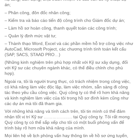
án;
– Phân công, đôn đốc nhân công;
– Kiểm tra và báo cáo tiến độ công trình cho Giám đốc dự án;
– Làm hồ sơ hoàn công, thanh quyết toán các công trình;
– Quản lý định mức vật tư;
– Thành thạo Word, Excel và các phần mềm hỗ trợ công việc như
AutoCad, Microsoft Project, các chương trình tính toán kết cấu
(SAP, SACS, STAAD PRO…)
(Những kinh nghiệm trên phù hợp nhất với Kỹ sư xây dựng, đối
với Kỹ sư các chuyên ngành khác, có thể điều chỉnh cho phù
hợp).
Ngoài ra, tôi là người trung thực, có trách nhiệm trong công việc,
có khả năng làm việc độc lập, làm việc nhóm, sẵn sàng đi công
tác theo yêu cầu công việc. Quý công ty có thể rõ hơn khả năng
và kinh nghiệm làm việc của tôi trong hồ sơ đính kèm cũng như
các dự án mà tôi đã tham gia.
Với những khả năng và tính cách trên, tôi tin mình có thể đảm
nhận tốt vị trí Kỹ sư ……………..… tại Quý công ty. Tôi rất mong
Quý công ty có thể sắp xếp cho tôi có một buổi phỏng vấn để
trình bày rõ hơn nữa khả năng của mình.
Mọi liên hệ về lịch phỏng vấn hay thông tin về hồ sơ ứng tuyển,