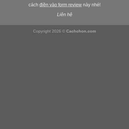
cách
điền vào form review
này nhé!
Liên hệ
Copyright 2026 ©
Cachchon.com