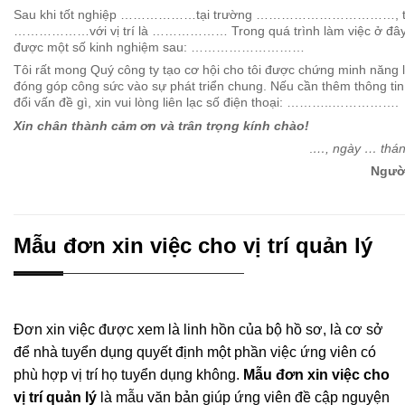
Sau khi tốt nghiệp ………………tại trường ……………………………, tôi l
………………với vị trí là ……………… Trong quá trình làm việc ở đây tô
được một số kinh nghiệm sau: ………………………
Tôi rất mong Quý công ty tạo cơ hội cho tôi được chứng minh năng 
đóng góp công sức vào sự phát triển chung. Nếu cần thêm thông tin
đổi vấn đề gì, xin vui lòng liên lạc số điện thoại: ………..…………….
Xin chân thành cảm ơn và trân trọng kính chào!
.
…, ngày … thá
Ngư
Mẫu đơn xin việc cho vị trí quản lý
Đơn xin việc được xem là linh hồn của bộ hồ sơ, là cơ sở
để nhà tuyển dụng quyết định một phần việc ứng viên có
phù hợp vị trí họ tuyển dụng không.
Mẫu đơn xin việc cho
vị trí quản lý
là mẫu văn bản giúp ứng viên đề cập nguyện