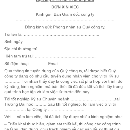
ĐƠN XIN VIỆC
Kính gửi: Ban Giám đốc công ty
……………………………………………………………….
Đồng kính gửi: Phòng nhân sự Quý công ty.
Tôi tên là: ………………………………………………..
Sinh ngày: ……………………………………………….
Địa chỉ thường trú: ……………………………………
Hiện tạm trú tại: ………………………………………
Số điện thoại: ………… Email: ……………………
Qua thông tin tuyển dụng của Quý công ty, tôi được biết Quý
công ty đang có nhu cầu tuyển dụng nhân viên cho vị trí Kỹ sư
………… Tôi nhận thấy đây là công việc rất phù hợp với trình độ,
kỹ năng, kinh nghiệm mà bản thôi tôi đã đúc kết và tích lũy trong
quá trình học tập và làm việc từ trước đến nay.
Tôi tốt nghiệp Kỹ sư Chuyên ngành ……………………………tại
Trường Đại học ……… Sau khi tốt nghiệp, tôi làm việc ở vị trí
……………. tại Công ty ………………………
Với … năm làm việc, tôi đã tích lũy được nhiều kinh nghiệm như:
– Triển khai thực hiện, giám sát thiết kế, thi công các công trình
hạ tầng, dân dụng, chịu trách nhiệm về các vấn đề kỹ thuật dự