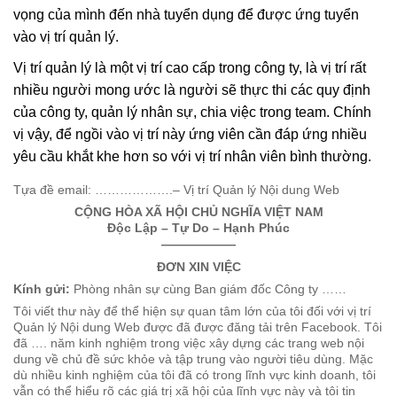
vọng của mình đến nhà tuyển dụng để được ứng tuyển
vào vị trí quản lý.
Vị trí quản lý là một vị trí cao cấp trong công ty, là vị trí rất
nhiều người mong ước là người sẽ thực thi các quy định
của công ty, quản lý nhân sự, chia việc trong team. Chính
vị vậy, để ngồi vào vị trí này ứng viên cần đáp ứng nhiều
yêu cầu khắt khe hơn so với vị trí nhân viên bình thường.
Tựa đề email: ……………….– Vị trí Quản lý Nội dung Web
CỘNG HÒA XÃ HỘI CHỦ NGHĨA VIỆT NAM
Độc Lập – Tự Do – Hạnh Phúc
——————
ĐƠN XIN VIỆC
Kính gửi:
Phòng nhân sự cùng Ban giám đốc Công ty ……
Tôi viết thư này để thể hiện sự quan tâm lớn của tôi đối với vị trí
Quản lý Nội dung Web được đã được đăng tải trên Facebook. Tôi
đã …. năm kinh nghiệm trong việc xây dựng các trang web nội
dung về chủ đề sức khỏe và tập trung vào người tiêu dùng. Mặc
dù nhiều kinh nghiệm của tôi đã có trong lĩnh vực kinh doanh, tôi
vẫn có thể hiểu rõ các giá trị xã hội của lĩnh vực này và tôi tin