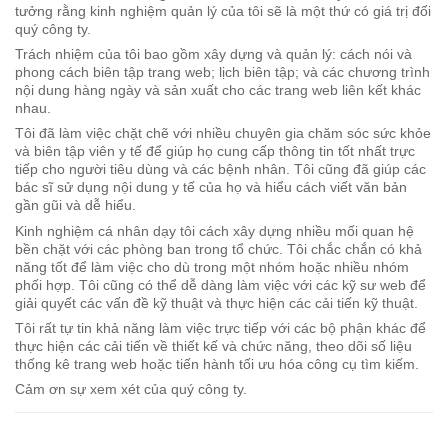
tưởng rằng kinh nghiệm quản lý của tôi sẽ là một thứ có giá trị đối
quý công ty.
Trách nhiệm của tôi bao gồm xây dựng và quản lý: cách nói và
phong cách biên tập trang web; lịch biên tập; và các chương trình
nội dung hàng ngày và sản xuất cho các trang web liên kết khác
nhau.
Tôi đã làm việc chặt chẽ với nhiều chuyên gia chăm sóc sức khỏe
và biên tập viên y tế để giúp họ cung cấp thông tin tốt nhất trực
tiếp cho người tiêu dùng và các bệnh nhân. Tôi cũng đã giúp các
bác sĩ sử dụng nội dung y tế của họ và hiểu cách viết văn bản
gần gũi và dễ hiểu.
Kinh nghiệm cá nhân dạy tôi cách xây dựng nhiều mối quan hệ
bền chặt với các phòng ban trong tổ chức. Tôi chắc chắn có khả
năng tốt để làm việc cho dù trong một nhóm hoặc nhiều nhóm
phối hợp. Tôi cũng có thể dễ dàng làm việc với các kỹ sư web để
giải quyết các vấn đề kỹ thuật và thực hiện các cải tiến kỹ thuật.
Tôi rất tự tin khả năng làm việc trực tiếp với các bộ phận khác để
thực hiện các cải tiến về thiết kế và chức năng, theo dõi số liệu
thống kê trang web hoặc tiến hành tối ưu hóa công cụ tìm kiếm.
Cảm ơn sự xem xét của quý công ty.