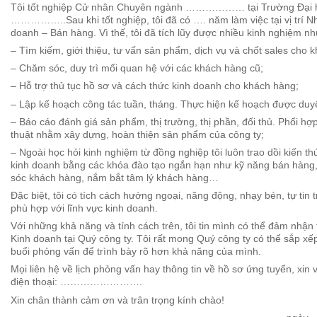
Tôi tốt nghiệp Cử nhân Chuyên ngành ……………… tại Trường Đại 
……………..Sau khi tốt nghiệp, tôi đã có …. năm làm việc tại vị trí N
doanh – Bán hàng. Vì thế, tôi đã tích lũy được nhiều kinh nghiệm nh
– Tìm kiếm, giới thiệu, tư vấn sản phẩm, dịch vụ và chốt sales cho 
– Chăm sóc, duy trì mối quan hệ với các khách hàng cũ;
– Hỗ trợ thủ tục hồ sơ và cách thức kinh doanh cho khách hàng;
– Lập kế hoạch công tác tuần, tháng. Thực hiện kế hoạch được duyệ
– Báo cáo đánh giá sản phẩm, thị trường, thị phần, đối thủ. Phối hợ
thuật nhằm xây dựng, hoàn thiện sản phẩm của công ty;
– Ngoài học hỏi kinh nghiệm từ đồng nghiệp tôi luôn trao dồi kiến th
kinh doanh bằng các khóa đào tạo ngắn hạn như kỹ năng bán hàng,
sóc khách hàng, nắm bắt tâm lý khách hàng…
Đặc biệt, tôi có tích cách hướng ngoại, năng động, nhạy bén, tự tin t
phù hợp với lĩnh vực kinh doanh.
Với những khả năng và tính cách trên, tôi tin mình có thể đảm nhận t
Kinh doanh tại Quý công ty. Tôi rất mong Quý công ty có thể sắp xếp
buổi phỏng vấn để trình bày rõ hơn khả năng của mình.
Mọi liên hệ về lịch phỏng vấn hay thông tin về hồ sơ ứng tuyển, xin vu
điện thoại: …………………….
Xin chân thành cảm ơn và trân trọng kính chào!