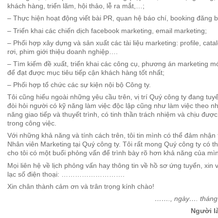
khách hàng, triển lãm, hội thảo, lễ ra mắt,…;
– Thực hiện hoạt động viết bài PR, quan hệ báo chí, booking đăng b
– Triển khai các chiến dịch facebook marketing, email marketing;
– Phối hợp xây dựng và sản xuất các tài liệu marketing: profile, cata
rơi, phim giới thiệu doanh nghiệp….
– Tìm kiếm đề xuất, triển khai các công cụ, phương án marketing mớ
để đạt được mục tiêu tiếp cận khách hàng tốt nhất;
– Phối hợp tổ chức các sự kiện nội bộ Công ty.
Tôi cũng hiểu ngoài những yêu cầu trên, vị trí Quý công ty đang tu
đòi hỏi người có kỹ năng làm việc độc lập cũng như làm việc theo n
năng giao tiếp và thuyết trình, có tinh thần trách nhiệm và chịu được
trong công việc.
Với những khả năng và tính cách trên, tôi tin mình có thể đảm nhận tố
Nhân viên Marketing tại Quý công ty. Tôi rất mong Quý công ty có t
cho tôi có một buổi phỏng vấn để trình bày rõ hơn khả năng của mì
Mọi liên hệ về lịch phỏng vấn hay thông tin về hồ sơ ứng tuyển, xin v
lạc số điện thoại: ……………………….
Xin chân thành cảm ơn và trân trọng kính chào!
……., ngày…. tháng
Người