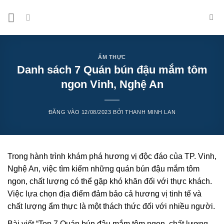
Bỏ
qua
nội
dung
ẨM THỰC
Danh sách 7 Quán bún đậu mắm tôm
ngon Vinh, Nghệ An
ĐĂNG VÀO
12/08/2023
BỞI
THANH MINH LAN
Trong hành trình khám phá hương vị độc đáo của TP. Vinh,
Nghệ An, việc tìm kiếm những quán bún đậu mắm tôm
ngon, chất lượng có thể gặp khó khăn đối với thực khách.
Việc lựa chọn địa điểm đảm bảo cả hương vị tinh tế và
chất lượng ẩm thực là một thách thức đối với nhiều người.
Bài viết “Top 7 Quán bún đậu mắm tôm ngon, chất lượng