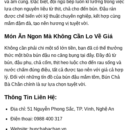
và ấm cúng. Đặc biệt, đội ngũ bếp luôn kĩ lưỡng trong việc
lựa chọn nguyên liệu từ thịt, chả cho đến bún. Đậu rán
được chế biến với kỹ thuật chuyên nghiệp, kết hợp cùng
mắm đậm đà, tạo nên hương vị tuyệt vời.
Món Ăn Ngon Mà Không Cần Lo Về Giá
Không cần phải chi một số lớn tiền, bạn đã có thể thưởng
thức một bữa bún đậu no căng bụng tại đây. Đầy đủ từ
bún, đậu phụ, chả cốm, thịt heo luộc cho đến rau sống và
nước chấm đúng điệu, tất cả được tạo nên với giá cả hợp
lý. Đối với những tín đồ của bún đậu mắm tôm, Bún Chả
Bà Chằn chính là sự lựa chọn tuyệt vời.
Thông Tin Liên Hệ:
Địa chỉ: 51 Nguyễn Phong Sắc, TP. Vinh, Nghệ An
Điện thoại: 0988 400 317
Website: bunchabachan.vn