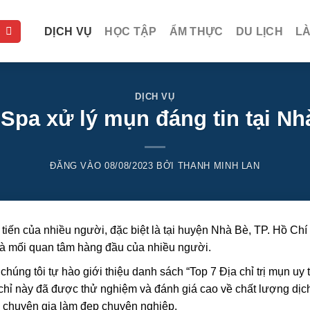
DỊCH VỤ
HỌC TẬP
ẨM THỰC
DU LỊCH
L
DỊCH VỤ
Spa xử lý mụn đáng tin tại N
ĐĂNG VÀO
08/08/2023
BỞI
THANH MINH LAN
tiến của nhiều người, đặc biệt là tại huyện Nhà Bè, TP. Hồ Chí
ả là mối quan tâm hàng đầu của nhiều người.
chúng tôi tự hào giới thiệu danh sách “Top 7 Địa chỉ trị mụn uy t
chỉ này đã được thử nghiệm và đánh giá cao về chất lượng dịch
ũ chuyên gia làm đẹp chuyên nghiệp.