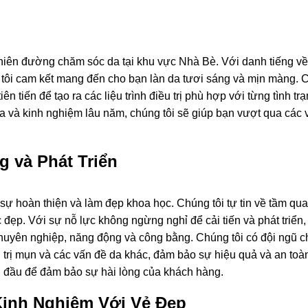
ên đường chăm sóc da tại khu vực Nhà Bè. Với danh tiếng về
g tôi cam kết mang đến cho bạn làn da tươi sáng và mịn màng.
n tiến để tạo ra các liệu trình điều trị phù hợp với từng tình tr
a và kinh nghiệm lâu năm, chúng tôi sẽ giúp bạn vượt qua các 
 và Phát Triển
sự hoàn thiện và làm đẹp khoa học. Chúng tôi tự tin về tầm qu
đẹp. Với sự nỗ lực không ngừng nghỉ để cải tiến và phát triển,
 chuyên nghiệp, năng động và công bằng. Chúng tôi có đội ngũ 
 trị mụn và các vấn đề da khác, đảm bảo sự hiệu quả và an toà
g đầu để đảm bảo sự hài lòng của khách hàng.
Kinh Nghiệm Với Vẻ Đẹp