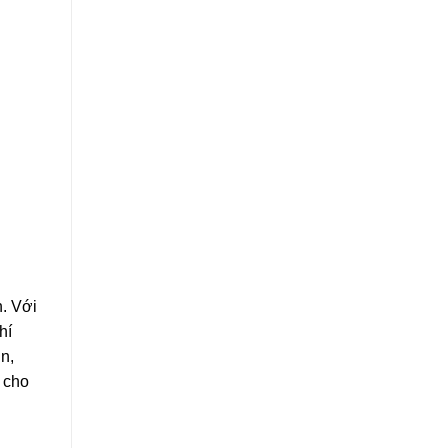
. Với
hí
n,
 cho