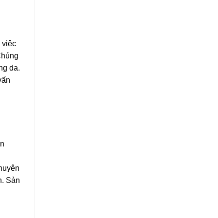
 việc
 Chúng
ạng da.
vấn
an
chuyên
n. Sản