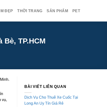
ÀM ĐẸP
THỜI TRANG
SẢN PHẨM
PET
hà Bè, TP.HCM
 Minh.
BÀI VIẾT LIÊN QUAN
ín
Dịch Vụ Cho Thuê Xe Cuốc Tại
 vụ,
Long An Uy Tín Giá Rẻ