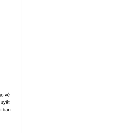
ao vẻ
quyết
o bạn