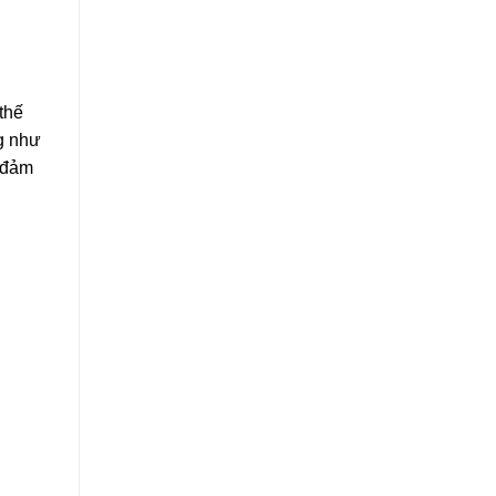
thế
g như
i đảm