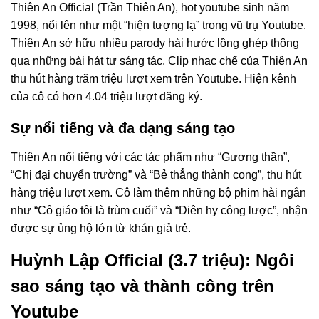
Thiên An Official (Trần Thiên An), hot youtube sinh năm
1998, nổi lên như một “hiện tượng lạ” trong vũ trụ Youtube.
Thiên An sở hữu nhiều parody hài hước lồng ghép thông
qua những bài hát tự sáng tác. Clip nhạc chế của Thiên An
thu hút hàng trăm triệu lượt xem trên Youtube. Hiện kênh
của cô có hơn 4.04 triệu lượt đăng ký.
Sự nổi tiếng và đa dạng sáng tạo
Thiên An nổi tiếng với các tác phẩm như “Gương thần”,
“Chị đại chuyển trường” và “Bẻ thẳng thành cong”, thu hút
hàng triệu lượt xem. Cô làm thêm những bộ phim hài ngắn
như “Cô giáo tôi là trùm cuối” và “Diên hy công lược”, nhận
được sự ủng hộ lớn từ khán giả trẻ.
Huỳnh Lập Official (3.7 triệu): Ngôi
sao sáng tạo và thành công trên
Youtube