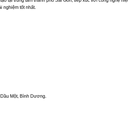
ạo tại trung tâm thành phố Sài Gòn, tiếp xúc với công nghệ hiệ
i nghiệm tốt nhất.
 Dầu Một, Bình Dương.