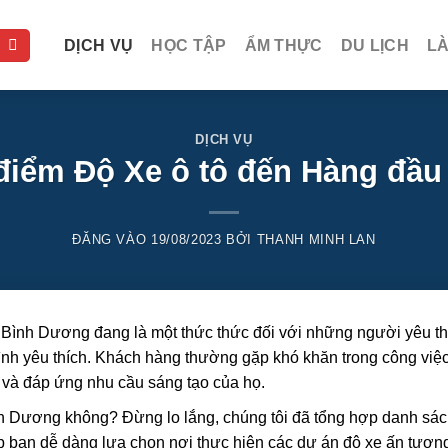
DỊCH VỤ
HỌC TẬP
ẨM THỰC
DU LỊCH
L
DỊCH VỤ
điểm Độ Xe ô tô đến Hàng đầu
ĐĂNG VÀO
19/08/2023
BỞI
THANH MINH LAN
tại Bình Dương đang là một thức thức đối với những người yêu th
ình yêu thích. Khách hàng thường gặp khó khăn trong công việc
 và đáp ứng nhu cầu sáng tạo của họ.
ình Dương không? Đừng lo lắng, chúng tôi đã tổng hợp danh sá
úp bạn dễ dàng lựa chọn nơi thực hiện các dự án độ xe ấn tượn