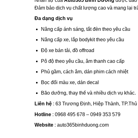
Nhân sự của
Auto365 Bình Dương
được đào t
Đảm bảo dịch vụ chất lượng cao và mang lại trả
Đa dạng dịch vụ
Nâng cấp ánh sáng, tắt đèn theo yêu cầu
Nâng cấp xe, lắp bodykit theo yêu cầu
Độ xe bán tải, đồ offroad
Pô độ theo yêu cầu, âm thanh cao cấp
Phủ gầm, cách âm, dán phim cách nhiệt
Bọc đổi màu xe, dán decal
Bão dưỡng, thay thế và nhiều dịch vụ khác.
Liên hệ
: 63 Trương Định, Hiệp Thành, TP.Thủ
Hotline
: 0968 495 678 – 0949 353 579
Website
: auto365binhduong.com