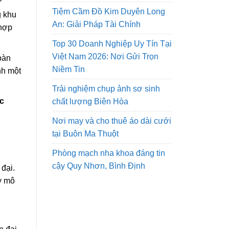
Tiệm Cầm Đồ Kim Duyên Long
g khu
An: Giải Pháp Tài Chính
 hợp
Top 30 Doanh Nghiệp Uy Tín Tại
Việt Nam 2026: Nơi Gửi Trọn
oàn
Niềm Tin
nh một
Trải nghiệm chụp ảnh sơ sinh
ực
chất lượng Biên Hòa
Nơi may và cho thuê áo dài cưới
tại Buôn Ma Thuột
Phòng mạch nha khoa đáng tin
cậy Quy Nhơn, Bình Định
 đại.
y mô