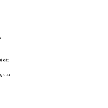
ụ
i đặt
ng qua