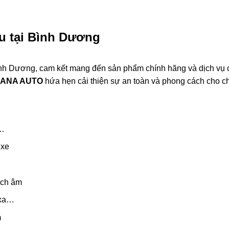
u tại Bình Dương
Bình Dương, cam kết mang đến sản phẩm chính hãng và dịch vụ 
ANA AUTO
hứa hẹn cải thiện sự an toàn và phong cách cho c
t…
 xe
ách âm
 xa…
m