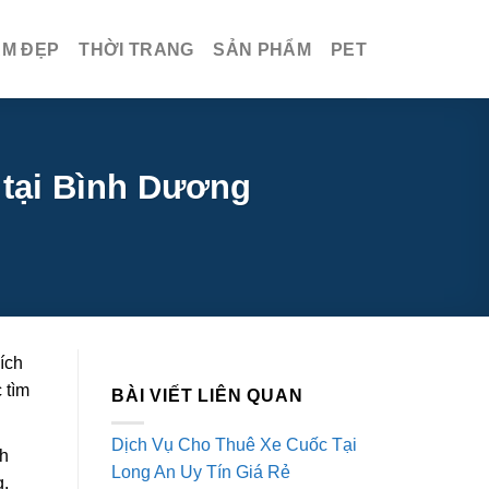
ÀM ĐẸP
THỜI TRANG
SẢN PHẨM
PET
 tại Bình Dương
ích
 tìm
BÀI VIẾT LIÊN QUAN
Dịch Vụ Cho Thuê Xe Cuốc Tại
ch
Long An Uy Tín Giá Rẻ
g.