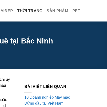
ÀM ĐẸP
THỜI TRANG
SẢN PHẨM
PET
uê tại Bắc Ninh
chỉ uy
 mẫu
BÀI VIẾT LIÊN QUAN
10 Doanh nghiệp May mặc
 hoặc
Đứng đầu tại Việt Nam
 lịch