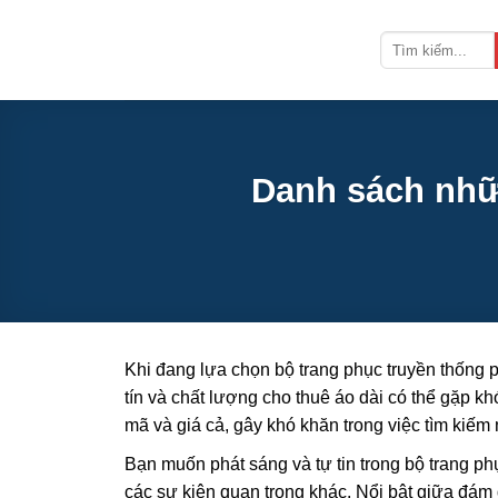
Bỏ
qua
nội
dung
Danh sách nhữn
Khi đang lựa chọn bộ trang phục truyền thống ph
tín và chất lượng cho thuê áo dài có thể gặp kh
mã và giá cả, gây khó khăn trong việc tìm kiếm
Bạn muốn phát sáng và tự tin trong bộ trang ph
các sự kiện quan trọng khác. Nổi bật giữa đám 