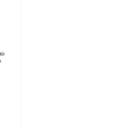
túi
h