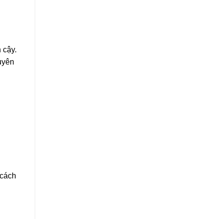
 cậy.
uyên
 cách