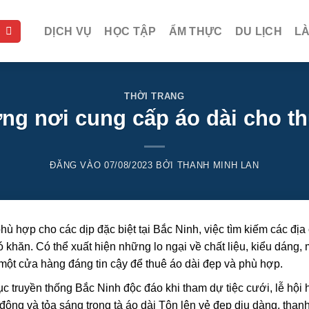
DỊCH VỤ
HỌC TẬP
ẨM THỰC
DU LỊCH
L
THỜI TRANG
g nơi cung cấp áo dài cho th
ĐĂNG VÀO
07/08/2023
BỞI
THANH MINH LAN
ù hợp cho các dịp đặc biệt tại Bắc Ninh, việc tìm kiếm các địa 
ó khăn. Có thể xuất hiện những lo ngại về chất liệu, kiểu dáng,
 một cửa hàng đáng tin cậy để thuê áo dài đẹp và phù hợp.
ục truyền thống Bắc Ninh độc đáo khi tham dự tiệc cưới, lễ hội
đông và tỏa sáng trong tà áo dài Tôn lên vẻ đẹp dịu dàng, thanh