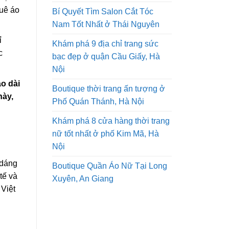
huê áo
Bí Quyết Tìm Salon Cắt Tóc
Nam Tốt Nhất ở Thái Nguyên
ỉ
Khám phá 9 địa chỉ trang sức
c
bạc đẹp ở quận Cầu Giấy, Hà
Nội
o dài
Boutique thời trang ấn tượng ở
này,
Phố Quán Thánh, Hà Nội
Khám phá 8 cửa hàng thời trang
nữ tốt nhất ở phố Kim Mã, Hà
Nội
 dáng
Boutique Quần Áo Nữ Tại Long
tế và
Xuyên, An Giang
 Việt