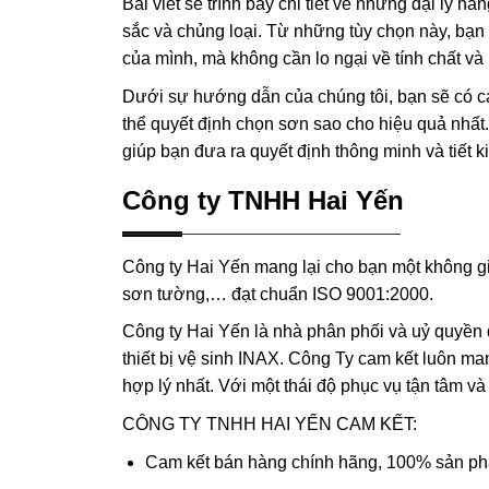
Bài viết sẽ trình bày chi tiết về những đại lý 
sắc và chủng loại. Từ những tùy chọn này, bạ
của mình, mà không cần lo ngại về tính chất và
Dưới sự hướng dẫn của chúng tôi, bạn sẽ có cái
thể quyết định chọn sơn sao cho hiệu quả nhất.
giúp bạn đưa ra quyết định thông minh và tiết k
Công ty TNHH Hai Yến
Công ty Hai Yến mang lại cho bạn một không gi
sơn tường,… đạt chuẩn ISO 9001:2000.
Công ty Hai Yến là nhà phân phối và uỷ quyền 
thiết bị vệ sinh INAX. Công Ty cam kết luôn ma
hợp lý nhất. Với một thái độ phục vụ tận tâm và
CÔNG TY TNHH HAI YẾN CAM KẾT:
Cam kết bán hàng chính hãng, 100% sản ph