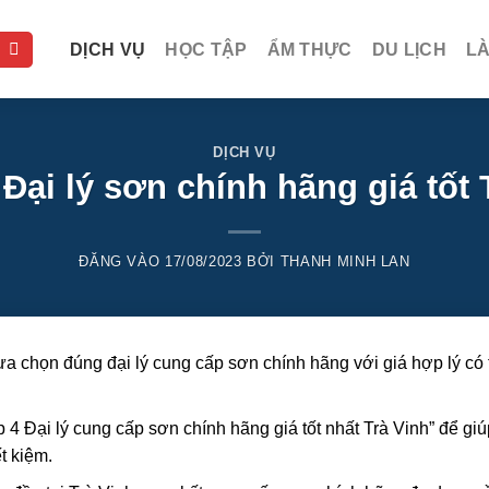
DỊCH VỤ
HỌC TẬP
ẨM THỰC
DU LỊCH
L
DỊCH VỤ
 Đại lý sơn chính hãng giá tốt 
ĐĂNG VÀO
17/08/2023
BỞI
THANH MINH LAN
lựa chọn đúng đại lý cung cấp sơn chính hãng với giá hợp lý có 
 4 Đại lý cung cấp sơn chính hãng giá tốt nhất Trà Vinh” để gi
t kiệm.