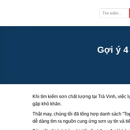
Bỏ
qua
nội
dung
Gợi ý 4
Khi tìm kiếm sơn chất lượng tại Trà Vinh, việc 
gặp khó khăn.
Thật may, chúng tôi đã tổng hợp danh sách “Top
dễ dàng tìm ra nguồn cung ứng sơn uy tín và tiế