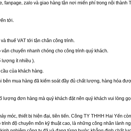
, fanpage, zalo và giao hàng tận nơi miến phí trong nội thành 
ển tới.
và thuế VAT tới tận chân công trình.
o vận chuyển nhanh chóng cho công trình quý khách.
 lượng ít nhiều ).
 cầu của khách hàng.
khi bên mua hàng đã kiểm soát đầy đủ chất lượng, hàng hóa đư
số lượng đơn hàng mà quý khách đặt nên quý khách vui lòng gọ
 máy móc, thiết bị hiện đại, tiên tiến. Công TY THHH Hai Yến cò
 trình độ chuyên môn kỹ thuật cao, là những công nhân lành n
, kinh nghiệm công ty đã và đang từng bước khẳng định chất l