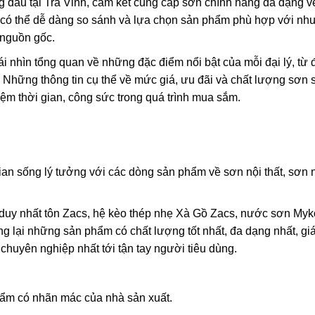
hàng đầu tại Trà Vinh, cam kết cung cấp sơn chính hãng đa dạng 
n có thể dễ dàng so sánh và lựa chọn sản phẩm phù hợp với nh
 nguồn gốc.
 nhìn tổng quan về những đặc điểm nổi bật của mỗi đại lý, từ 
 Những thông tin cụ thể về mức giá, ưu đãi và chất lượng sơn 
iệm thời gian, công sức trong quá trình mua sắm.
an sống lý tưởng với các dòng sản phẩm về sơn nội thất, sơn 
duy nhất tôn Zacs, hệ kèo thép nhẹ Xà Gồ Zacs, nước sơn Myko
ng lại những sản phẩm có chất lượng tốt nhất, đa dạng nhất, gi
 chuyên nghiệp nhất tới tận tay người tiêu dùng.
ẩm có nhãn mác của nhà sản xuất.