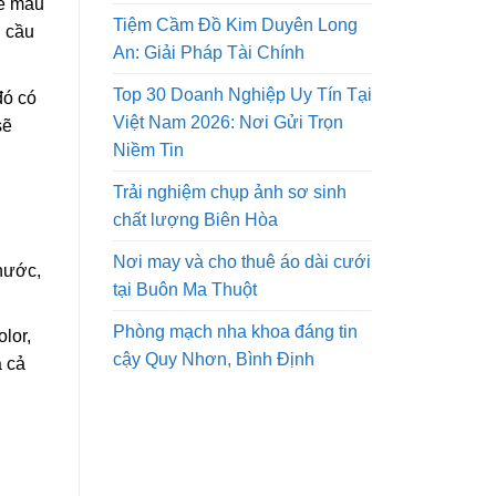
về màu
Tiệm Cầm Đồ Kim Duyên Long
u cầu
An: Giải Pháp Tài Chính
Top 30 Doanh Nghiệp Uy Tín Tại
đó có
Việt Nam 2026: Nơi Gửi Trọn
sẽ
Niềm Tin
Trải nghiệm chụp ảnh sơ sinh
chất lượng Biên Hòa
Nơi may và cho thuê áo dài cưới
nước,
tại Buôn Ma Thuột
Phòng mạch nha khoa đáng tin
lor,
cậy Quy Nhơn, Bình Định
á cả