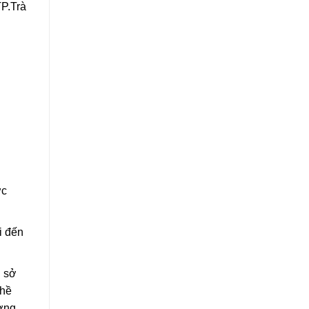
TP.Trà
ợc
i đến
n sở
ghề
ượng