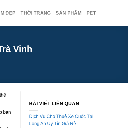
ÀM ĐẸP
THỜI TRANG
SẢN PHẨM
PET
Trà Vinh
thể
BÀI VIẾT LIÊN QUAN
úp bạn
Dịch Vụ Cho Thuê Xe Cuốc Tại
Long An Uy Tín Giá Rẻ