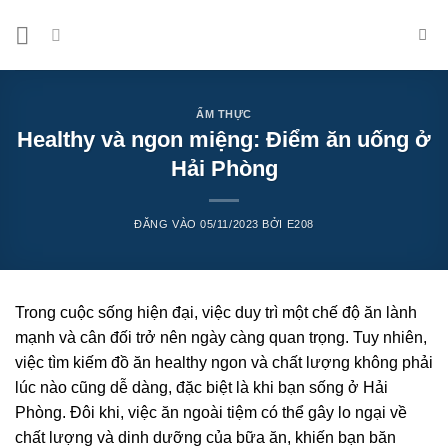
Bỏ
qua
nội
dung
ẨM THỰC
Healthy và ngon miệng: Điểm ăn uống ở
Hải Phòng
ĐĂNG VÀO
05/11/2023
BỞI
E208
Trong cuộc sống hiện đại, việc duy trì một chế độ ăn lành
mạnh và cân đối trở nên ngày càng quan trọng. Tuy nhiên,
việc tìm kiếm đồ ăn healthy ngon và chất lượng không phải
lúc nào cũng dễ dàng, đặc biệt là khi bạn sống ở Hải
Phòng. Đôi khi, việc ăn ngoài tiệm có thể gây lo ngại về
chất lượng và dinh dưỡng của bữa ăn, khiến bạn băn