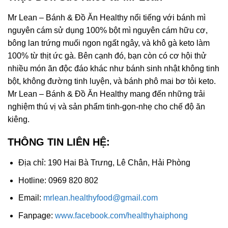
Mr Lean – Bánh & Đồ Ăn Healthy nổi tiếng với bánh mì
nguyên cám sử dụng 100% bột mì nguyên cám hữu cơ,
bông lan trứng muối ngon ngất ngây, và khô gà keto làm
100% từ thịt ức gà. Bên cạnh đó, bạn còn có cơ hội thử
nhiều món ăn độc đáo khác như bánh sinh nhật không tinh
bột, không đường tinh luyện, và bánh phô mai bơ tỏi keto.
Mr Lean – Bánh & Đồ Ăn Healthy mang đến những trải
nghiệm thú vị và sản phẩm tinh-gọn-nhẹ cho chế độ ăn
kiêng.
THÔNG TIN LIÊN HỆ:
Địa chỉ: 190 Hai Bà Trưng, Lê Chân, Hải Phòng
Hotline: 0969 820 802
Email:
mrlean.healthyfood@gmail.com
Fanpage:
www.facebook.com/healthyhaiphong