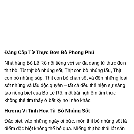
Đẳng Cấp Từ Thực Đơn Bò Phong Phú
Nhà hàng Bò Lế Rồ nổi tiếng với sự đa dạng từ thực đơn
thịt bò. Từ thịt bò nhúng sốt, Thịt con bò nhúng lẩu, Thịt
con bò nhúng súp, Thịt con bò chan sốt và đến những loại
sốt nhúng và lẩu độc quyền – tất cả đều thể hiện sự sáng
tạo riêng biệt của Bò Lế Rồ, một trải nghiệm ẩm thực
không thể tìm thấy ở bất kỳ nơi nào khác.
Hương Vị Tinh Hoa Từ Bò Nhúng Sốt
Đặc biệt, vào những ngày oi bức, món thịt bò nhúng sốt là
điểm đặc biệt không thể bỏ qua. Miếng thịt bò thái lát sẵn