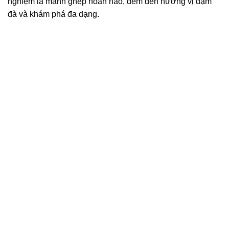
nghiệm là mảnh ghép hoàn hảo, đem đến hương vị đậm
đà và khám phá đa dạng.