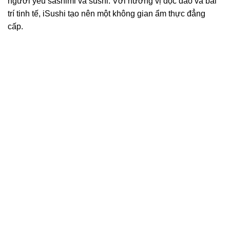
người yêu sashimi và sushi. Với hương vị độc đáo và bài
trí tinh tế, iSushi tạo nên một không gian ẩm thực đẳng
cấp.