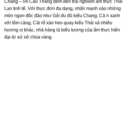
Chang – 04 Cao Thắng đem đến trải nghiệm ẩm thực Thái
Lan tinh tế. Với thực đơn đa dạng, nhấn mạnh vào những
món ngon độc đáo như Gỏi đu đủ kiểu Chang, Cà ri xanh
với tôm càng, Cải rổ xào heo quay kiểu Thái và nhiều
hương vị khác, nhà hàng là biểu tượng của ẩm thực hiện
đại từ xứ sở chùa vàng.