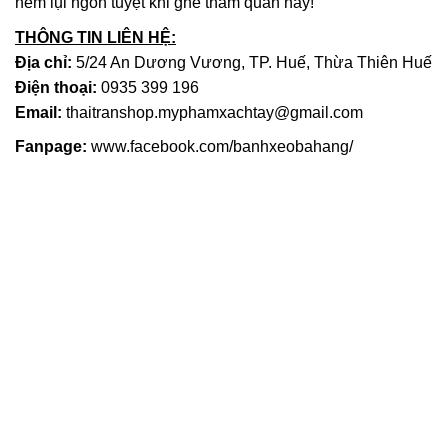
nem lụi ngon tuyệt khi ghé thăm quán này!
THÔNG TIN LIÊN HỆ:
Địa chỉ:
5/24 An Dương Vương, TP. Huế, Thừa Thiên Huế
Điện thoại:
0935 399 196
Email:
thaitranshop.myphamxachtay@gmail.com
Fanpage:
www.facebook.com/banhxeobahang/