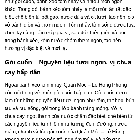
như gỏi cuốn, bánh xèo tôm nhảy và nhiều món ngon
khác. Trong đó, bánh xèo tôm nhảy là một món ăn rất đặc
biệt, chế biến từ bột gạo, nước dừa và ớt tươi, tạo nên lớp
vỏ bánh giòn và thơm ngon. Tôm nhảy, tôm sống được lựa
chọn kỹ càng, tẩm ướp gia vị, sau đó chiên giòn và bọc
trong bánh xèo, kèm nước chấm thơm ngon, tạo nên
hương vị đặc biệt và mới lạ.
Gỏi cuốn – Nguyên liệu tươi ngon, vị chua
cay hấp dẫn
Ngoài bánh xèo tôm nhảy, Quán Mộc – Lê Hồng Phong
còn nổi tiếng với món gỏi cuốn hấp dẫn. Gỏi cuốn được
làm từ những nguyên liệu tươi ngon như tôm, thịt heo, bún
tàu và rau sống, gói trong lớp bánh tráng mỏng. Với vị
chua cay, ngọt thanh của nước chấm đặc biệt, chế biến từ
các nguyên liệu tự nhiên như tương đen, đường, nước
mắm, chanh và tỏi, gỏi cuốn của Quán Mộc – Lê Hồng
Phong thực sự tạo nên trải nghiệm thú vị và hấp dẫn.