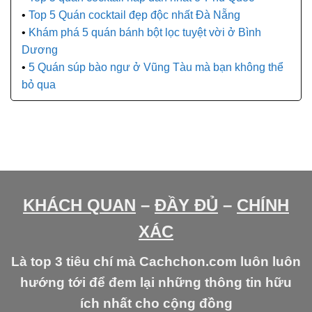
Top 5 Quán cocktail đẹp độc nhất Đà Nẵng
Khám phá 5 quán bánh bột lọc tuyệt vời ở Bình
Dương
5 Quán súp bào ngư ở Vũng Tàu mà bạn không thể
bỏ qua
KHÁCH QUAN
–
ĐẦY ĐỦ
–
CHÍNH
XÁC
Là top 3 tiêu chí mà Cachchon.com luôn luôn
hướng tới để đem lại những thông tin hữu
ích nhất cho cộng đồng