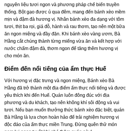
nguyên liệu tươi ngon và phương pháp chế biến truyền
thống. Bột gạo được ủ qua đêm, mang đến bánh xèo mềm
mịn và đậm đà hương vị. Nhân bánh xèo đa dạng với tôm
tươi, thịt ba rọi, giá đỗ, hành và rau thơm, tạo nên một bữa
ăn ngon miệng và đầy đặn. Khi bánh xèo vàng ươm, Bà
Hằng cắt chúng thành từng miếng vừa ăn và kết hợp với
nước chấm đậm đà, thơm ngon để tăng thêm hương vị
cho món ăn.
Điểm đến nổi tiếng của ẩm thực Huế
Với hương vị đặc trưng và ngon miệng, Bánh xèo Bà
Hằng đã trở thành một địa điểm ẩm thực nổi tiếng và được
yêu thích khi đến Huế. Quán luôn đông đúc với địa
phương và du khách, tạo nên không khí sôi động và vui
tươi. Nếu bạn muốn thưởng thức bánh xèo đặc biệt, quán
Bà Hằng là lựa chọn hoàn hảo để trải nghiệm hương vị
độc đáo của ẩm thực miền Trung. Đừng quên thử món