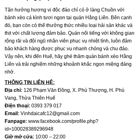
Tận hưởng hương vị độc đáo chỉ có ở làng Chuồn với
bánh xèo cá kình tươi ngon tại quán Hằng Liên. Bên cạnh
đó, bạn còn có thể thưởng thức nhiều loại hải sản khác và
thịt với chất lượng đảm bảo. Quán nổi tiếng với không gian
rộng rãi và đội ngũ nhân viên phục vụ nhiệt tình, luôn đảm
bảo khách hàng được phục vụ nhanh chóng và chu đáo.
Vậy nên, khi đến Huế, hãy ghé thăm quán bánh xèo Hằng
Liên và trải nghiệm những khoảnh khắc ngon miệng đáng
nhớ.
THÔNG TIN LIÊN HỆ:
Địa chỉ:
126 Phạm Văn Đồng, X. Phú Thượng, H. Phú
Vang, Thừa Thiên Huế
Điện thoại:
0393 379 017
Email:
Vinhdaicafc12@gmail.com
Fanpage:
www.facebook.com/profile.php?
id=100028389296948
Giờ mở cửa:
10:00 – 22:00