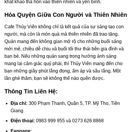
khát khao thả hồn vào thiên nhiên và yên bình.
Hòa Quyện Giữa Con Người và Thiên Nhiên
Cafe Thủy Viên không chỉ là kết quả của sự sáng tạo con
người, mà còn là món quà mà thiên nhiên đã trao tặng.
Quán mang đến không gian mở rộ cho những buổi sáng
mới mẻ, chiều dễ chịu và buổi tối thư thái bên gia đình và
bạn bè. Nếu những quán sang trọng hướng ánh sáng
mang lại cảm giác quý phái, thì Thủy Viên mang đến cho
bạn những giây phút lắng đọng, ấm áp và sâu lắng. Một
lần ghé thăm, bạn sẽ không thể nào quên được.
Thông Tin Liên Hệ:
Địa chỉ:
300 Phạm Thanh, Quận 5, TP. Mỹ Tho, Tiền
Giang
Điện thoại:
0983 999 955 và 0273 626 8868
Fanpage: