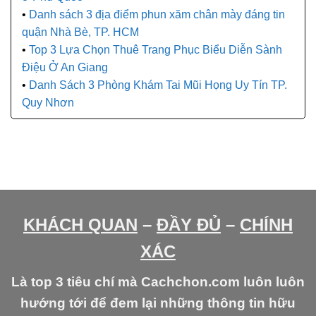
Danh sách 3 địa điểm phun xăm chân mày đáng tin
quận Nhà Bè, TP. HCM
Top 3 Lựa Chọn Thuê Trang Phục Biểu Diễn Sành
Điệu Ở An Giang
Danh Sách 3 Phòng Khám Tai Mũi Họng Uy Tín TP.
Quy Nhơn
KHÁCH QUAN
–
ĐẦY ĐỦ
–
CHÍNH
XÁC
Là top 3 tiêu chí mà Cachchon.com luôn luôn
hướng tới để đem lại những thông tin hữu