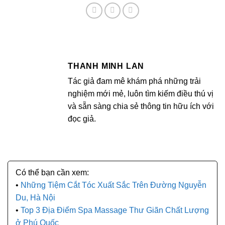
THANH MINH LAN
Tác giả đam mê khám phá những trải
nghiệm mới mẻ, luôn tìm kiếm điều thú vị
và sẵn sàng chia sẻ thông tin hữu ích với
đọc giả.
Những Tiệm Cắt Tóc Xuất Sắc Trên Đường Nguyễn
Du, Hà Nội
Top 3 Địa Điểm Spa Massage Thư Giãn Chất Lượng
ở Phú Quốc