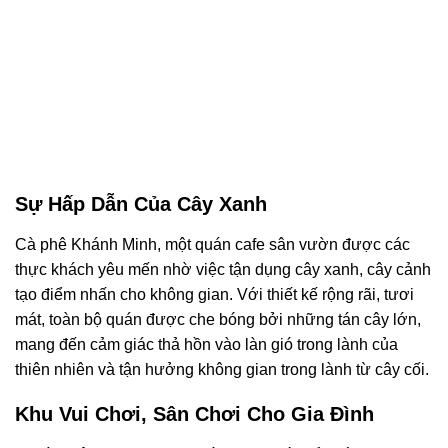
Sự Hấp Dẫn Của Cây Xanh
Cà phê Khánh Minh, một quán cafe sân vườn được các
thực khách yêu mến nhờ việc tận dụng cây xanh, cây cảnh
tạo điểm nhấn cho không gian. Với thiết kế rộng rãi, tươi
mát, toàn bộ quán được che bóng bởi những tán cây lớn,
mang đến cảm giác thả hồn vào làn gió trong lành của
thiên nhiên và tận hưởng không gian trong lành từ cây cối.
Khu Vui Chơi, Sân Chơi Cho Gia Đình