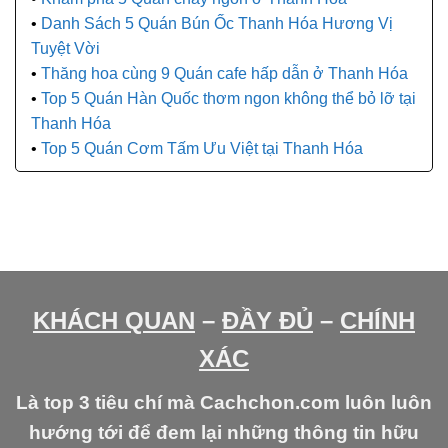
Danh Sách 5 Quán Bún Ốc Thanh Hóa Hương Vị
Tuyệt Vời
Thăng hoa cùng 9 Quán cafe hấp dẫn ở Thanh Hóa
Top 5 Quán Hàn Quốc thơm ngon không thể bỏ lỡ tại
Thanh Hóa
Top 5 Quán Cơm Tấm Ưu Việt tại Thanh Hóa
KHÁCH QUAN
–
ĐẦY ĐỦ
–
CHÍNH
XÁC
Là top 3 tiêu chí mà Cachchon.com luôn luôn
hướng tới để đem lại những thông tin hữu