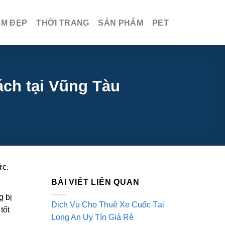
ÀM ĐẸP
THỜI TRANG
SẢN PHẨM
PET
ch tại Vũng Tàu
ức.
BÀI VIẾT LIÊN QUAN
g bị
Dịch Vụ Cho Thuê Xe Cuốc Tại
tốt
Long An Uy Tín Giá Rẻ