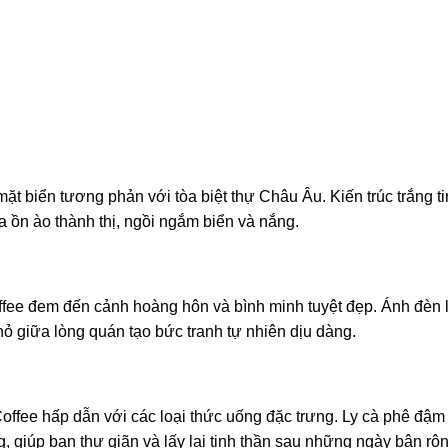
 mặt biển tương phản với tòa biệt thự Châu Âu. Kiến trúc trắng ti
a ồn ào thành thị, ngồi ngắm biển và nắng.
fee đem đến cảnh hoàng hôn và bình minh tuyệt đẹp. Ánh đèn 
hỏ giữa lòng quán tạo bức tranh tự nhiên dịu dàng.
ffee hấp dẫn với các loại thức uống đặc trưng. Ly cà phê đậm
 giúp bạn thư giãn và lấy lại tinh thần sau những ngày bận rộn