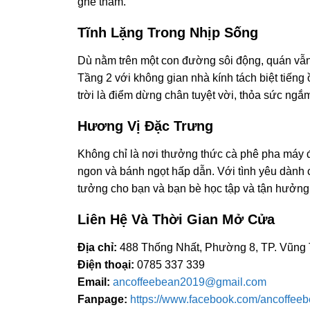
ghé thăm.
Tĩnh Lặng Trong Nhịp Sống
Dù nằm trên một con đường sôi động, quán vẫn 
Tầng 2 với không gian nhà kính tách biệt tiếng
trời là điểm dừng chân tuyệt vời, thỏa sức ng
Hương Vị Đặc Trưng
Không chỉ là nơi thưởng thức cà phê pha máy độ
ngon và bánh ngọt hấp dẫn. Với tình yêu dành c
tưởng cho bạn và bạn bè học tập và tận hưởng 
Liên Hệ Và Thời Gian Mở Cửa
Địa chỉ:
488 Thống Nhất, Phường 8, TP. Vũng
Điện thoại:
0785 337 339
Email:
ancoffeebean2019@gmail.com
Fanpage:
https://www.facebook.com/ancoffeeb