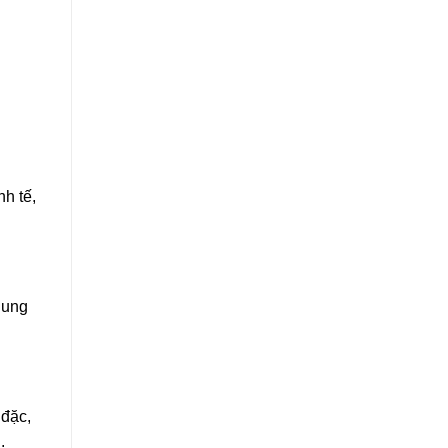
nh tế,
lung
 đặc,
.