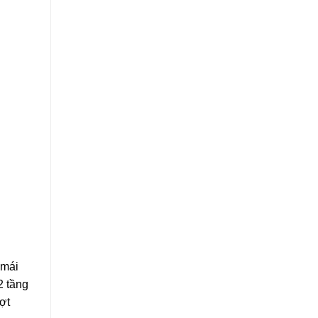
 mái
2 tầng
ợt