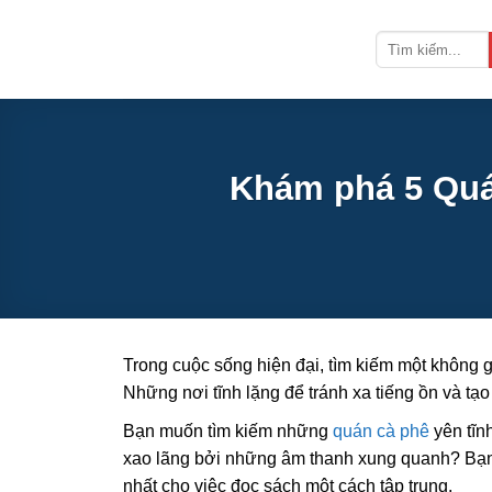
Bỏ
qua
nội
dung
Khám phá 5 Quá
Trong cuộc sống hiện đại, tìm kiếm một không g
Những nơi tĩnh lặng để tránh xa tiếng ồn và tạ
Bạn muốn tìm kiếm những
quán cà phê
yên tĩn
xao lãng bởi những âm thanh xung quanh? Bạn c
nhất cho việc đọc sách một cách tập trung.