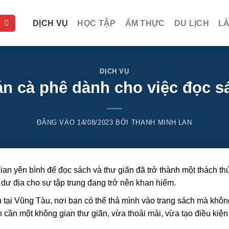
DỊCH VỤ
HỌC TẬP
ẨM THỰC
DU LỊCH
L
DỊCH VỤ
n cà phê dành cho việc đọc sá
ĐĂNG VÀO
14/08/2023
BỞI
THANH MINH LAN
ian yên bình để đọc sách và thư giãn đã trở thành một thách th
o dư địa cho sự tập trung đang trở nên khan hiếm.
h tại Vũng Tàu, nơi bạn có thể thả mình vào trang sách mà khôn
ần một không gian thư giãn, vừa thoải mái, vừa tạo điều kiện 