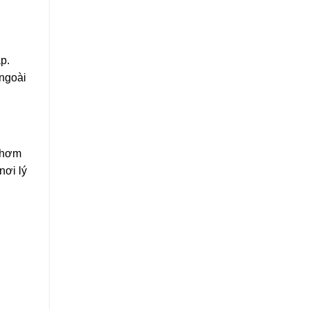
p.
 ngoài
 thơm
nơi lý