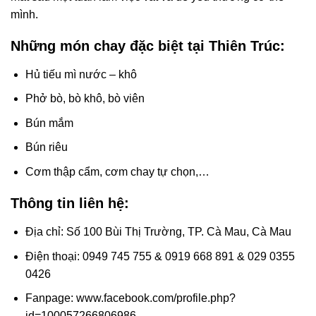
mình.
Những món chay đặc biệt tại Thiên Trúc:
Hủ tiếu mì nước – khô
Phở bò, bò khô, bò viên
Bún mắm
Bún riêu
Cơm thập cẩm, cơm chay tự chọn,…
Thông tin liên hệ:
Địa chỉ: Số 100 Bùi Thị Trường, TP. Cà Mau, Cà Mau
Điện thoại: 0949 745 755 & 0919 668 891 & 029 0355
0426
Fanpage: www.facebook.com/profile.php?
id=100057266806986