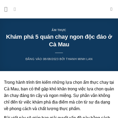
Bỏ
qua
nội
dung
ẨM THỰC
Khám phá 5 quán chay ngon độc đáo ở
Cà Mau
ĐĂNG VÀO
08/08/2023
BỞI
THANH MINH LAN
Trong hành trình tìm kiếm những lựa chọn ẩm thực chay tại
Cà Mau, bạn có thể gặp khó khăn trong việc lựa chọn quán
ăn chay đáng tin cậy và ngon miệng. Sự phân vân không
chỉ đến từ việc khám phá địa điểm mà còn từ sự đa dạng
về phong cách và chất lượng thực phẩm.
Bài viết này sẽ giúp bạn giải quyết vấn đề này bằng cách