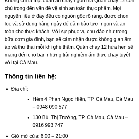
Không chỉ là một quán ăn chay ngon mà Quán chay 12 còn
chú trọng đến vấn đề vệ sinh an toàn thực phẩm. Mọi
nguyên liệu ở đây đều có nguồn gốc rõ ràng, được chọn
lọc và sử dụng hàng ngày để đảm bảo tươi ngon và an
toàn cho thực khách. Với sự phục vụ chu đáo như trong
bữa cơm gia đình, bạn sẽ cảm nhận được không gian ấm
áp và thư thái mỗi khi ghé thăm. Quán chay 12 hứa hẹn sẽ
mang đến cho bạn những trải nghiệm ẩm thực chay tuyệt
vời tại Cà Mau.
Thông tin liên hệ:
Địa chỉ:
Hẻm 4 Phan Ngọc Hiển, TP. Cà Mau, Cà Mau
– 0948 090 577
130 Bùi Thị Trường, TP. Cà Mau, Cà Mau –
0916 993 747
Giờ mở cửa: 6:00 – 21:00