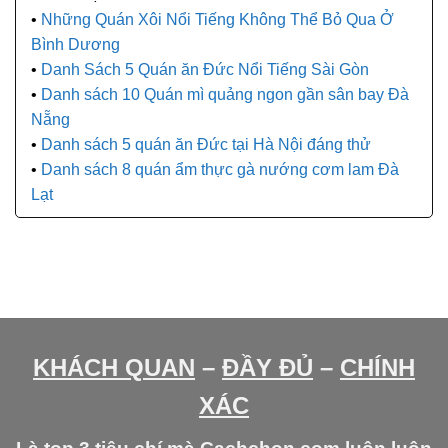
Những Quán Xôi Nổi Tiếng Không Thể Bỏ Qua Ở
Bình Dương
Danh Sách 5 Quán ăn Đức Nổi Tiếng Sài Gòn
Danh sách 10 Quán mì quảng ngon gần sân bay Đà
Nẵng
Danh sách 5 quán ăn Đức tại Hà Nội đáng thử
Danh sách 8 quán ẩm thực gà nướng cơm lam Đà
Lạt
KHÁCH QUAN
–
ĐẦY ĐỦ
–
CHÍNH
XÁC