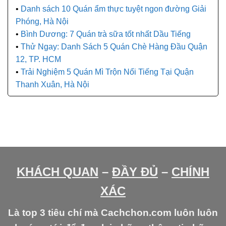
Danh sách 10 Quán ẩm thực tuyệt ngon đường Giải
Phóng, Hà Nội
Bình Dương: 7 Quán trà sữa tốt nhất Dầu Tiếng
Thử Ngay: Danh Sách 5 Quán Chè Hàng Đầu Quận
12, TP. HCM
Trải Nghiệm 5 Quán Mì Trộn Nổi Tiếng Tại Quận
Thanh Xuân, Hà Nội
KHÁCH QUAN
–
ĐẦY ĐỦ
–
CHÍNH
XÁC
Là top 3 tiêu chí mà Cachchon.com luôn luôn