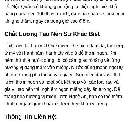
Hà Nội. Quán có không gian rộng rãi, tiện nghi, với khả
năng chứa đến 100 thực khách, đảm bảo bạn sẽ thoải mái
khi ghé thăm, ngay cả trong giờ cao điểm.
Chất Lượng Tạo Nên Sự Khác Biệt
Thịt lươn tại Lươn O Quế được chế biến đậm đà, tẩm ướp
tỷ mỷ với hành răm, hành tây và giá đỗ thơm ngon. Khi
nếm thử thìa nước dùng, tôi có cảm giác rõ ràng về từng
hương vị đang thấm vào miệng. Nước dùng thanh ngọt tự
nhiên, không phụ thuộc vào gia vị. Sợi miến dai vừa, thịt
lươn thơm ngon và ngọt bùi, kết hợp với các loại rau và
gia vị, tạo nên trải nghiệm ngon miệng đầy ấn tượng. Để
thăng hoa hương vị miến lươn Nghệ An, bạn có thể thêm
chút ớt ngâm giấm hoặc ớt tươi theo khẩu vị riêng.
Thông Tin Liên Hệ: