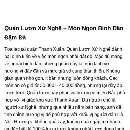
Quán Lươn Xứ Nghệ – Món Ngon Bình Dân
Đậm Đà
Tọa lạc tại quận Thanh Xuân, Quán Lươn Xứ Nghệ đánh
bại định kiến về việc món ngon phải đắt đỏ. Mặc dù mang
vẻ ngoài bình dân, nhưng quán này lại nổi danh với
hương vị đầy đặn và mức giá vô cùng thân thiện. Không
gian quán nhỏ gọn, ít bàn nhưng luôn đông khách. Các
món ăn có giá từ 30.000 – 40.000 đồng, nhưng lại đầy ắp
lươn tươi. Quán lươn này phục vụ hương vị miền Bắc phù
hợp với vị giác khu vực Thanh Xuân. Dù người chủ là
người xứ Nghệ, nhưng qua nhiều năm bán hàng, anh đã
tinh chỉnh hương vị để phù hợp với khẩu vị người dân Hà
Nội. Hương vị không quá cay, không quá ngập mỡ hành,
và đặc biệt là 100% lươn tươi, không phải lươn đông lạnh