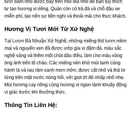
tươi băm nhỏ được bày trên mỗi đĩa nhỏ để bạn tùy thích
tự tạo hương vị riêng. Quán còn có trà đá và chỗ đậu xe
miễn phí, tạo nên sự tiện nghi và thoải mái cho thực khách.
Hương Vị Tươi Mới Từ Xứ Nghệ
Tại Lươn Bà Nhuận Xứ Nghệ, những miếng thịt lươn mềm
mại và nguyên vẹn đã được ướp gia vị đậm đà, màu sắc
nghệ vàng và thêm một chút dầu điều, làm cho màu vàng
óng ánh trên tô cháo. Các miếng nén khử mùi tanh cùng
hành lá và rau răm xanh mơn mởn, được cắt nhỏ và thả lơ
lửng trên mặt nước nóng hổi, với giọt ớt đỏ nhấp nhô nhẹ.
Mùi hương cay nồng cùng hương vị ngon lành khuấy động
vị giác trước khi thưởng thức.
Thông Tin Liên Hệ: