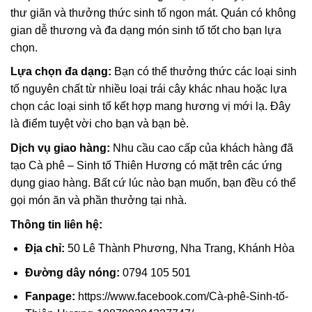
thư giãn và thưởng thức sinh tố ngon mát. Quán có không
gian dễ thương và đa dạng món sinh tố tốt cho bạn lựa
chọn.
Lựa chọn đa dạng:
Bạn có thể thưởng thức các loại sinh
tố nguyên chất từ ​​nhiều loại trái cây khác nhau hoặc lựa
chọn các loại sinh tố kết hợp mang hương vị mới lạ. Đây
là điểm tuyệt vời cho bạn và bạn bè.
Dịch vụ giao hàng:
Nhu cầu cao cấp của khách hàng đã
tạo Cà phê – Sinh tố Thiên Hương có mặt trên các ứng
dụng giao hàng. Bất cứ lúc nào bạn muốn, bạn đều có thể
gọi món ăn và phần thưởng tại nhà.
Thông tin liên hệ:
Địa chỉ:
50 Lê Thành Phương, Nha Trang, Khánh Hòa
Đường dây nóng:
0794 105 501
Fanpage:
https://www.facebook.com/Cà-phê-Sinh-tố-