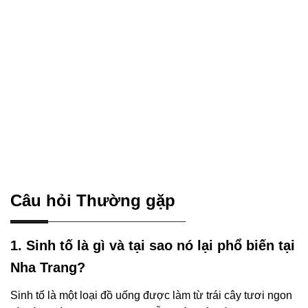
Câu hỏi Thường gặp
1. Sinh tố là gì và tại sao nó lại phổ biến tại
Nha Trang?
Sinh tố là một loại đồ uống được làm từ trái cây tươi ngon