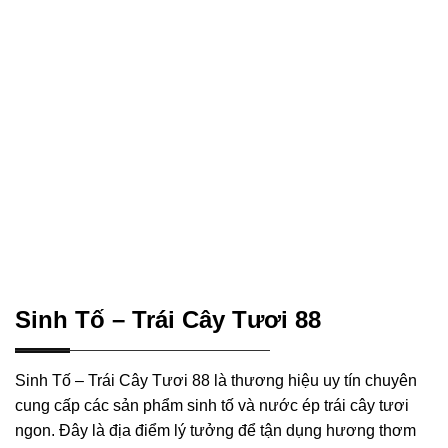
Sinh Tố – Trái Cây Tươi 88
Sinh Tố – Trái Cây Tươi 88 là thương hiệu uy tín chuyên
cung cấp các sản phẩm sinh tố và nước ép trái cây tươi
ngon. Đây là địa điểm lý tưởng để tận dụng hương thơm