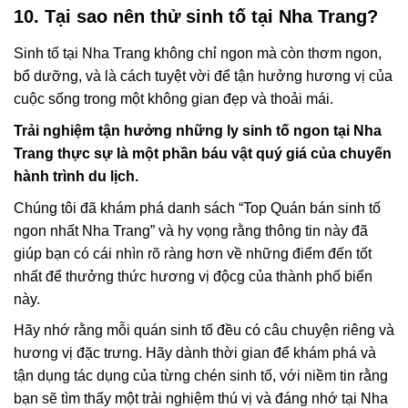
10. Tại sao nên thử sinh tố tại Nha Trang?
Sinh tố tại Nha Trang không chỉ ngon mà còn thơm ngon,
bổ dưỡng, và là cách tuyệt vời để tận hưởng hương vị của
cuộc sống trong một không gian đẹp và thoải mái.
Trải nghiệm tận hưởng những ly sinh tố ngon tại Nha
Trang thực sự là một phần báu vật quý giá của chuyến
hành trình du lịch.
Chúng tôi đã khám phá danh sách “Top Quán bán sinh tố
ngon nhất Nha Trang” và hy vọng rằng thông tin này đã
giúp bạn có cái nhìn rõ ràng hơn về những điểm đến tốt
nhất để thưởng thức hương vị độcg của thành phố biển
này.
Hãy nhớ rằng mỗi quán sinh tố đều có câu chuyện riêng và
hương vị đặc trưng. Hãy dành thời gian để khám phá và
tận dụng tác dụng của từng chén sinh tố, với niềm tin rằng
bạn sẽ tìm thấy một trải nghiệm thú vị và đáng nhớ tại Nha