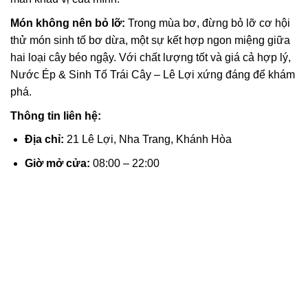
Món không nên bỏ lỡ:
Trong mùa bơ, đừng bỏ lỡ cơ hội
thử món sinh tố bơ dừa, một sự kết hợp ngon miệng giữa
hai loại cây béo ngậy. Với chất lượng tốt và giá cả hợp lý,
Nước Ép & Sinh Tố Trái Cây – Lê Lợi xứng đáng để khám
phá.
Thông tin liên hệ:
Địa chỉ:
21 Lê Lợi, Nha Trang, Khánh Hòa
Giờ mở cửa:
08:00 – 22:00