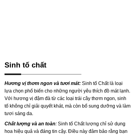
Sinh tố chất
Hương vị thơm ngon và tươi mát:
Sinh tố Chất là loại
lựa chọn phổ biến cho những người yêu thích đồ mát lạnh.
Với hương vị đậm đà từ các loại trái cây thơm ngon, sinh
tố không chỉ giải quyết khát, mà còn bổ sung dưỡng và làm
tươi sáng da.
Chất lượng và an toàn
:
Sinh tố Chất lượng chỉ sử dụng
hoa hiệu quả và đáng tin cậy. Điều này đảm bảo rằng bạn