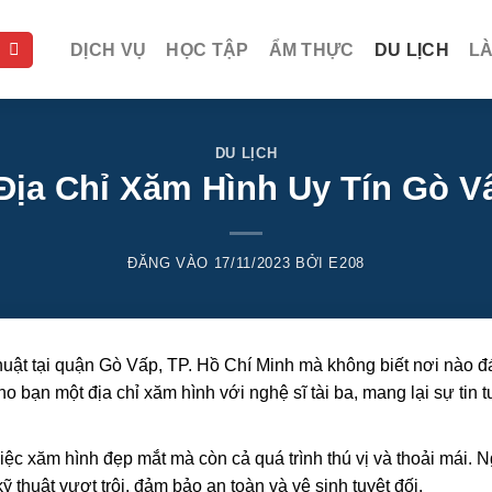
DỊCH VỤ
HỌC TẬP
ẨM THỰC
DU LỊCH
L
DU LỊCH
ịa Chỉ Xăm Hình Uy Tín Gò V
ĐĂNG VÀO
17/11/2023
BỞI
E208
huật tại quận Gò Vấp, TP. Hồ Chí Minh mà không biết nơi nào 
ho bạn một địa chỉ xăm hình với nghệ sĩ tài ba, mang lại sự tin 
iệc xăm hình đẹp mắt mà còn cả quá trình thú vị và thoải mái. N
ỹ thuật vượt trội, đảm bảo an toàn và vệ sinh tuyệt đối.