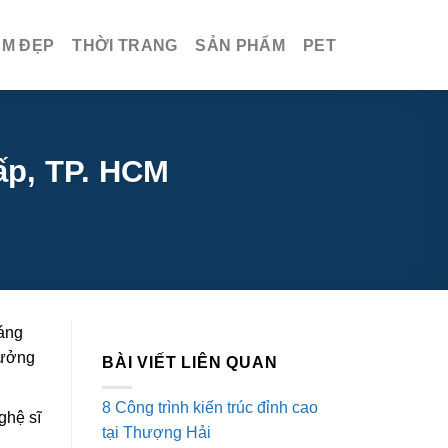
ÀM ĐẸP
THỜI TRANG
SẢN PHẨM
PET
ấp, TP. HCM
đáng
tưởng
BÀI VIẾT LIÊN QUAN
8 Công trình kiến trúc đỉnh cao
ghệ sĩ
tại Thượng Hải