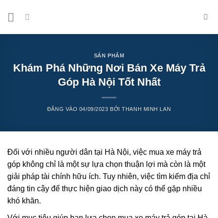
Bỏ
qua
nội
dung
SẢN PHẨM
Khám Phá Những Nơi Bán Xe Máy Trả
Góp Hà Nội Tốt Nhất
ĐĂNG VÀO
04/09/2023
BỞI
THANH MINH LAN
Đối với nhiều người dân tại Hà Nội, việc mua xe máy trả
góp không chỉ là một sự lựa chọn thuận lợi mà còn là một
giải pháp tài chính hữu ích. Tuy nhiên, việc tìm kiếm địa chỉ
đáng tin cậy để thực hiện giao dịch này có thể gặp nhiều
khó khăn.
Với mục tiêu giúp bạn lựa chọn mua xe máy trả góp tại Hà