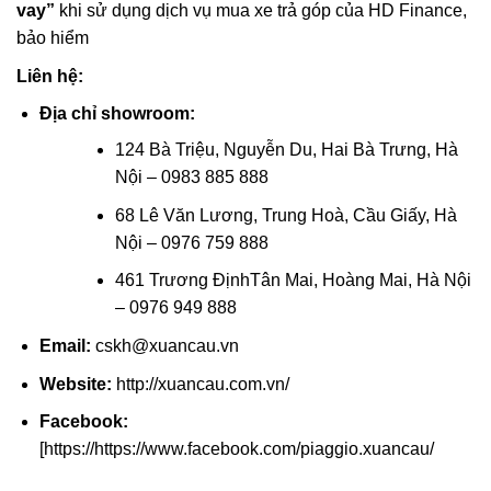
vay”
khi sử dụng dịch vụ mua xe trả góp của HD Finance,
bảo hiểm
Liên hệ:
Địa chỉ showroom:
124 Bà Triệu, Nguyễn Du, Hai Bà Trưng, ​​Hà
Nội – 0983 885 888
68 Lê Văn Lương, Trung Hoà, Cầu Giấy, Hà
Nội – 0976 759 888
461 Trương ĐịnhTân Mai, Hoàng Mai, Hà Nội
– 0976 949 888
Email:
cskh@xuancau.vn
Website:
http://xuancau.com.vn/
Facebook:
[https://https://www.facebook.com/piaggio.xuancau/