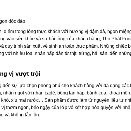
ngon độc đáo
 điểm trong lòng thực khách với hương vị đậm đà, ngon miện
 trung vào sức khỏe và sự hài lòng của khách hàng, Thọ Phát Foo
và quy trình sản xuất vệ sinh an toàn thực phẩm. Những chiếc 
 với nhiều loại nhân hấp dẫn từ thịt, trứng, hải sản, đến những
g vị vượt trội
đến sự lựa chọn phong phú cho khách hàng với đa dạng các l
 gà, nhân ngọt với nhân cadé, bông lan hấp, bánh cua, khoai môn,
 mại khô, xíu mại nước… Sản phẩm được làm từ nguyên liệu tự nh
vị thơm ngon, béo ngậy của lớp vỏ kết hợp hòa quyện với nhâ
o và không lẫn lộn.