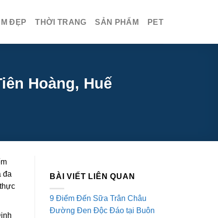
ÀM ĐẸP
THỜI TRANG
SẢN PHẨM
PET
iên Hoàng, Huế
ếm
à đa
BÀI VIẾT LIÊN QUAN
 thực
9 Điểm Đến Sữa Trân Châu
Đường Đen Độc Đáo tại Buôn
Đinh