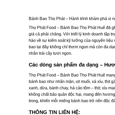
Bánh Bao Thọ Phát – Hành trình khám phá vị 
Thọ Phát Food – Bánh Bao Thọ Phát Huế đã ghi
giá cả phải chăng. Với triết lý kinh doanh tập
hào về sự kiểm soát kỹ lưỡng của nguyên liệu 
bao tại đây không chỉ thơm ngon mà còn đa dạng
nhân trái cây tươi ngon.
Các dòng sản phẩm đa dạng – Hươn
Thọ Phát Food – Bánh Bao Thọ Phát Huế mang 
bánh bao như nhân mặn, vịt muối, xá xíu, thịt
xanh, dừa, bánh chay, há cảo tôm – thịt; xíu
không chất bảo quản độc hại, mang đến hương 
trong, khiến mỗi miếng bánh bao trở nên độc đá
THÔNG TIN LIÊN HỆ: