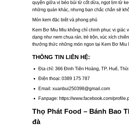
quyện giữa vị béo bùi từ cốt dừa, ngọt lịm từ 
những quán khác, nhưng bạn chắc chắn sẽ không
Món kem đặc biệt và phong phú
Kem Bơ Miu Miu không chỉ chinh phục vị giác 
dạng như nem chua rán, tré trộn, xúc xích chi
thưởng thức những món ngon tại Kem Bơ Miu 
THÔNG TIN LIÊN HỆ:
Địa chỉ: 366 Đinh Tiên Hoàng, TP. Huế, Th
Điện thoại: 0389 175 787
Email: xuanbui250398@gmail.com
Fanpage: https://www.facebook.com/profil
Thọ Phát Food – Bánh Bao T
đà