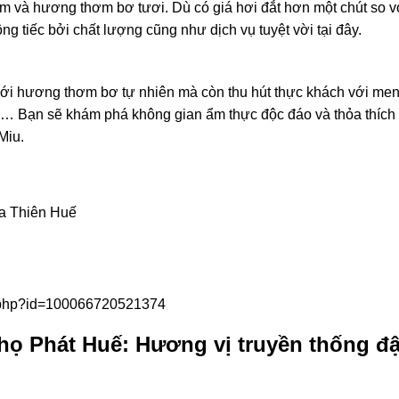
kem và hương thơm bơ tươi. Dù có giá hơi đắt hơn một chút so v
 tiếc bởi chất lượng cũng như dịch vụ tuyệt vời tại đây.
với hương thơm bơ tự nhiên mà còn thu hút thực khách với me
ên… Bạn sẽ khám phá không gian ẩm thực độc đáo và thỏa thích
Miu.
ừa Thiên Huế
e.php?id=100066720521374
họ Phát Huế: Hương vị truyền thống đ