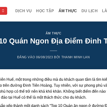
DỊCH VỤ
HỌC TẬP
ẨM THỰC
DU LỊCH
L
ẨM THỰC
10 Quán Ngon Địa Điểm Đinh T
ĐĂNG VÀO
06/08/2023
BỞI
THANH MINH LAN
iên Huế, một trong những điều mà du khách quan tâm là tìm ki
 trên đường Đinh Tiên Hoàng. Tuy nhiên, với sự phong phú v
phù hợp có thể trở nên khá khó khăn. Không biết điểm đến nào
 đáo tại Huế có thể là một thách thức cho du khách.
 sắp xếp thành một danh sách “Top 10 Quán ăn ngon ở đường 