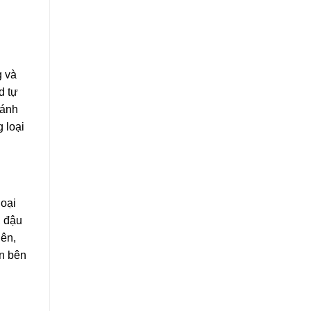
g và
d tự
bánh
 loại
oại
 đậu
iên,
n bên