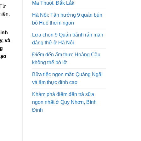
Ma Thuột, Đắk Lắk
 Từ
iền,
Hà Nội: Tận hưởng 9 quán bún
bò Huế thơm ngon
tinh
Lựa chọn 9 Quán bánh rán mặn
y, và
đáng thử ở Hà Nội
ng
Điểm đến ẩm thực Hoàng Cầu
tạo
không thể bỏ lỡ
Bữa tiệc ngon mắt: Quảng Ngãi
và ẩm thực đỉnh cao
Khám phá điểm đến trà sữa
ngon nhất ở Quy Nhơn, Bình
Định