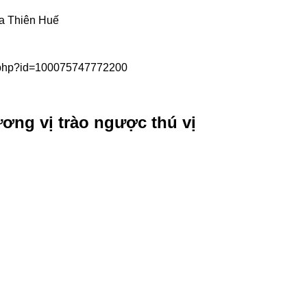
ừa Thiên Huế
e.php?id=100075747772200
ng vị trào ngược thú vị