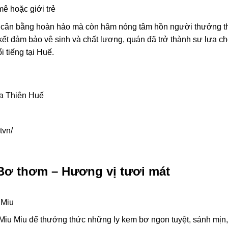
mê hoặc giới trẻ
vị cân bằng hoàn hảo mà còn hâm nóng tâm hồn người thưởng t
kết đảm bảo vệ sinh và chất lượng, quán đã trở thành sự lựa c
 tiếng tại Huế.
ừa Thiên Huế
tvn/
Bơ thơm – Hương vị tươi mát
 Miu
iu Miu để thưởng thức những ly kem bơ ngon tuyệt, sánh mịn