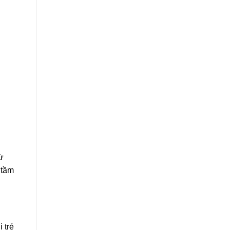
ừ
 tầm
 trẻ