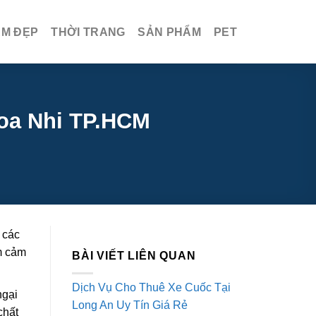
ÀM ĐẸP
THỜI TRANG
SẢN PHẨM
PET
oa Nhi TP.HCM
 các
ếm cảm
BÀI VIẾT LIÊN QUAN
Dịch Vụ Cho Thuê Xe Cuốc Tại
ngại
Long An Uy Tín Giá Rẻ
chất