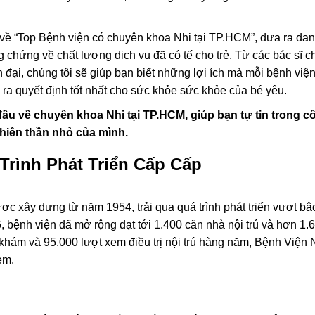
in về “Top Bệnh viện có chuyên khoa Nhi tại TP.HCM”, đưa ra da
g chứng về chất lượng dịch vụ đã có tế cho trẻ. Từ các bác sĩ 
 đại, chúng tôi sẽ giúp bạn biết những lợi ích mà mỗi bệnh việ
a ra quyết định tốt nhất cho sức khỏe sức khỏe của bé yêu.
ầu về chuyên khoa Nhi tại TP.HCM, giúp bạn tự tin trong c
hiên thần nhỏ của mình.
Trình Phát Triển Cấp Cấp
c xây dựng từ năm 1954, trải qua quá trình phát triển vượt bậ
 bệnh viện đã mở rộng đạt tới 1.400 căn nhà nội trú và hơn 1.
 khám và 95.000 lượt xem điều trị nội trú hàng năm, Bệnh Viện 
em.