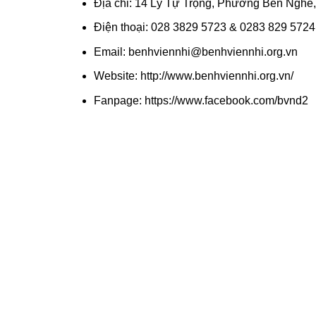
Địa chỉ: 14 Lý Tự Trọng, Phường Bến Nghé
Điện thoại: 028 3829 5723 & 0283 829 5724
Email: benhviennhi@benhviennhi.org.vn
Website: http://www.benhviennhi.org.vn/
Fanpage: https://www.facebook.com/bvnd2