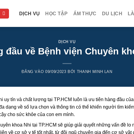
DỊCH VỤ
HỌC TẬP
ẨM THỰC
DU LỊCH
L
DỊCH VỤ
g đầu về Bệnh viện Chuyên kh
ĐĂNG VÀO
09/09/2023
BỞI
THANH MINH LAN
i uy tín và chất lượng tại TP.HCM luôn là ưu tiên hàng đầu của
a dạng về số lựa chọn và thông tin có thể khiến người tìm ki
n cậy cho sức khỏe của con em mình.
uyên khoa Nhi tại TP.HCM sẽ giúp giải quyết những vấn đề lo 
ện về cơ sở y tế tốt nhất, từ đội ngũ chuyên gia đến cơ sở vật 