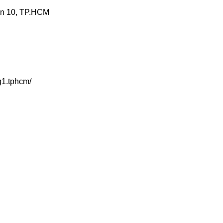
ận 10, TP.HCM
g1.tphcm/