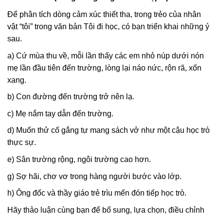
Để phân tích dòng cảm xúc thiết tha, trong trẻo của nhân
vật “tôi” trong văn bản Tôi đi học, có bạn triển khai những ý
sau.
a) Cứ mùa thu về, mỗi lần thấy các em nhỏ núp dưới nón
mẹ lần đầu tiên đến trường, lòng lại náo nức, rộn rã, xốn
xang.
b) Con đường đến trường trở nên lạ.
c) Mẹ nắm tay dẫn đến trường.
d) Muốn thử cố gắng tự mang sách vở như một cậu học trò
thực sự.
e) Sân trường rộng, ngôi trường cao hơn.
g) Sợ hãi, chơ vơ trong hàng người bước vào lớp.
h) Ông đốc và thầy giáo trẻ trìu mến đón tiếp học trò.
Hãy thảo luận cùng bạn để bổ sung, lựa chọn, điều chỉnh