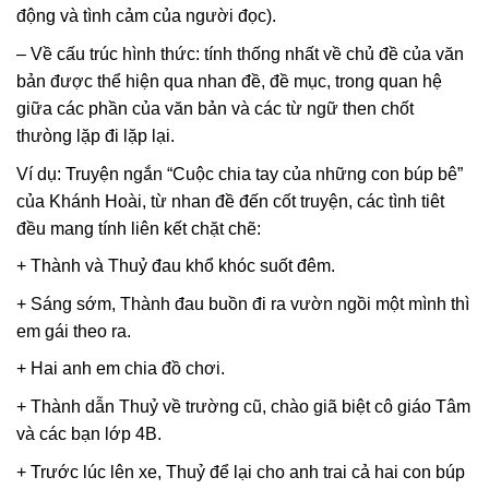
động và tình cảm của người đọc).
– Về cấu trúc hình thức: tính thống nhất về chủ đề của văn
bản được thể hiện qua nhan đề, đề mục, trong quan hệ
giữa các phần của văn bản và các từ ngữ then chốt
thưòng lặp đi lặp lại.
Ví dụ: Truyện ngắn “Cuộc chia tay của những con búp bê”
của Khánh Hoài, từ nhan đề đến cốt truyện, các tình tiêt
đều mang tính liên kết chặt chẽ:
+ Thành và Thuỷ đau khổ khóc suốt đêm.
+ Sáng sớm, Thành đau buồn đi ra vườn ngồi một mình thì
em gái theo ra.
+ Hai anh em chia đồ chơi.
+ Thành dẫn Thuỷ về trường cũ, chào giã biệt cô giáo Tâm
và các bạn lớp 4B.
+ Trước lúc lên xe, Thuỷ để lại cho anh trai cả hai con búp