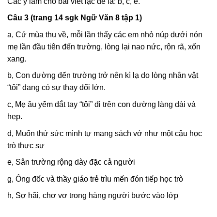
Các ý làm cho bài viết lạc đề là: b, c, e.
Câu 3 (trang 14 sgk Ngữ Văn 8 tập 1)
a, Cứ mùa thu về, mỗi lần thấy các em nhỏ núp dưới nón
mẹ lần đầu tiên đến trường, lòng lại nao nức, rộn rã, xốn
xang.
b, Con đường đến trường trở nên kì lạ do lòng nhân vật
“tôi” đang có sự thay đổi lớn.
c, Mẹ âu yếm dắt tay “tôi” đi trên con đường làng dài và
hẹp.
d, Muốn thử sức mình tự mang sách vở như một cậu học
trò thực sự
e, Sân trường rộng dày đặc cả người
g, Ông đốc và thầy giáo trẻ trìu mến đón tiếp học trò
h, Sợ hãi, chơ vơ trong hàng người bước vào lớp