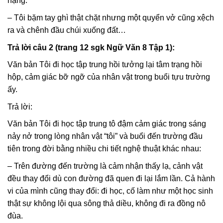
nặng.
– Tôi bặm tay ghì thật chặt nhưng một quyển vở cũng xệch
ra và chênh đầu chúi xuống đất…
Trả lời câu 2 (trang 12 sgk Ngữ Văn 8 Tập 1):
Văn bản Tôi đi học tập trung hồi tưởng lại tâm trạng hồi
hộp, cảm giác bỡ ngỡ của nhân vật trong buổi tựu trường
ấy.
Trả lời:
Văn bản Tôi đi học tập trung tô đậm cảm giác trong sáng
nảy nở trong lòng nhân vật “tôi” và buổi đến trường đầu
tiên trong đời bằng nhiều chi tiết nghệ thuật khác nhau:
– Trên đường đến trường là cảm nhận thấy lạ, cảnh vật
đều thay đổi dù con đường đã quen đi lại lắm lần. Cả hành
vi của mình cũng thay đổi: đi học, cố làm như một học sinh
thật sự không lội qua sông thả diều, không đi ra đồng nô
đùa.