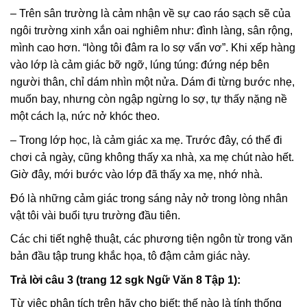
– Trên sân trường là cảm nhận về sự cao ráo sạch sẽ của
ngôi trường xinh xắn oai nghiêm như: đình làng, sân rộng,
mình cao hơn. “lòng tôi đâm ra lo sợ vẩn vơ”. Khi xếp hàng
vào lớp là cảm giác bỡ ngỡ, lúng túng: đứng nép bên
người thân, chỉ dám nhìn một nửa. Dám đi từng bước nhẹ,
muốn bay, nhưng còn ngập ngừng lo sợ, tự thấy nặng nề
một cách lạ, nức nở khóc theo.
– Trong lớp học, là cảm giác xa mẹ. Trước đây, có thể đi
chơi cả ngày, cũng không thấy xa nhà, xa mẹ chút nào hết.
Giờ đây, mới bước vào lớp đã thấy xa mẹ, nhớ nhà.
Đó là những cảm giác trong sáng nảy nở trong lòng nhân
vật tôi vài buổi tựu trường đầu tiên.
Các chi tiết nghệ thuật, các phương tiện ngôn từ trong văn
bản đầu tập trung khắc họa, tô đậm cảm giác này.
Trả lời câu 3 (trang 12 sgk Ngữ Văn 8 Tập 1):
Từ việc phân tích trên hãy cho biết: thế nào là tính thống