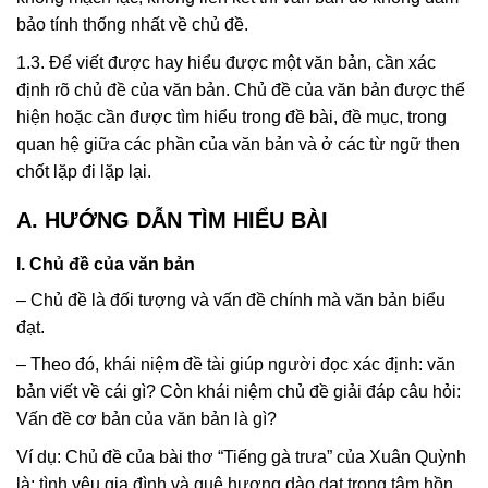
bảo tính thống nhất về chủ đề.
1.3. Để viết được hay hiểu được một văn bản, cần xác
định rõ chủ đề của văn bản. Chủ đề của văn bản được thể
hiện hoặc cần được tìm hiểu trong đề bài, đề mục, trong
quan hệ giữa các phần của văn bản và ở các từ ngữ then
chốt lặp đi lặp lại.
A. HƯỚNG DẪN TÌM HIỂU BÀI
I. Chủ đề của văn bản
– Chủ đề là đối tượng và vấn đề chính mà văn bản biểu
đạt.
– Theo đó, khái niệm đề tài giúp người đọc xác định: văn
bản viết về cái gì? Còn khái niệm chủ đề giải đáp câu hỏi:
Vấn đề cơ bản của văn bản là gì?
Ví dụ: Chủ đề của bài thơ “Tiếng gà trưa” của Xuân Quỳnh
là: tình yêu gia đình và quê hương dào dạt trong tâm hồn