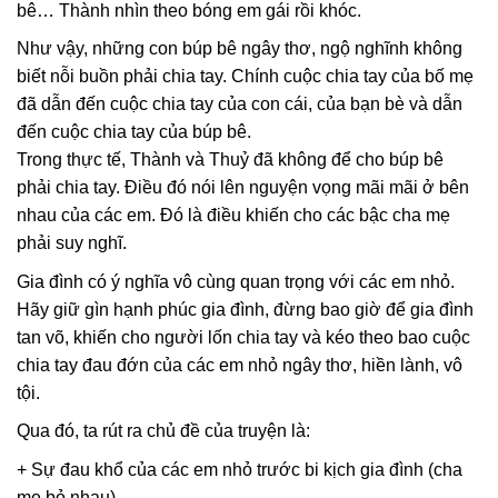
bê… Thành nhìn theo bóng em gái rồi khóc.
Như vậy, những con búp bê ngây thơ, ngộ nghĩnh không
biết nỗi buồn phải chia tay. Chính cuộc chia tay của bố mẹ
đã dẫn đến cuộc chia tay của con cái, của bạn bè và dẫn
đến cuộc chia tay của búp bê.
Trong thực tế, Thành và Thuỷ đã không để cho búp bê
phải chia tay. Điều đó nói lên nguyện vọng mãi mãi ở bên
nhau của các em. Đó là điều khiến cho các bậc cha mẹ
phải suy nghĩ.
Gia đình có ý nghĩa vô cùng quan trọng với các em nhỏ.
Hãy giữ gìn hạnh phúc gia đình, đừng bao giờ để gia đình
tan võ, khiến cho người lốn chia tay và kéo theo bao cuộc
chia tay đau đớn của các em nhỏ ngây thơ, hiền lành, vô
tội.
Qua đó, ta rút ra chủ đề của truyện là:
+ Sự đau khổ của các em nhỏ trước bi kịch gia đình (cha
mẹ bỏ nhau).