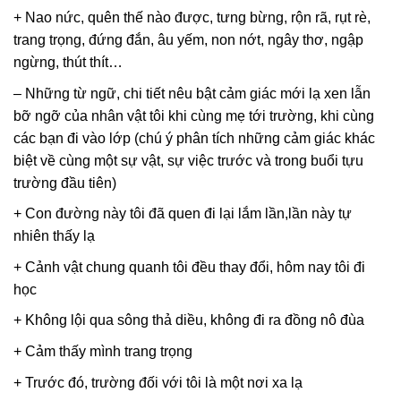
+ Nao nức, quên thế nào được, tưng bừng, rộn rã, rụt rè,
trang trọng, đứng đắn, âu yếm, non nớt, ngây thơ, ngập
ngừng, thút thít…
– Những từ ngữ, chi tiết nêu bật cảm giác mới lạ xen lẫn
bỡ ngỡ của nhân vật tôi khi cùng mẹ tới trường, khi cùng
các bạn đi vào lớp (chú ý phân tích những cảm giác khác
biệt về cùng một sự vật, sự việc trước và trong buổi tựu
trường đầu tiên)
+ Con đường này tôi đã quen đi lại lắm lần,lần này tự
nhiên thấy lạ
+ Cảnh vật chung quanh tôi đều thay đổi, hôm nay tôi đi
học
+ Không lội qua sông thả diều, không đi ra đồng nô đùa
+ Cảm thấy mình trang trọng
+ Trước đó, trường đối với tôi là một nơi xa lạ