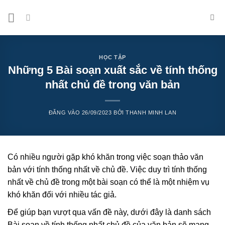
Bỏ
qua
nội
dung
HỌC TẬP
Những 5 Bài soạn xuất sắc về tính thống
nhất chủ đề trong văn bản
ĐĂNG VÀO
26/09/2023
BỞI
THANH MINH LAN
Có nhiều người gặp khó khăn trong việc soạn thảo văn
bản với tính thống nhất về chủ đề. Việc duy trì tính thống
nhất về chủ đề trong một bài soạn có thể là một nhiệm vụ
khó khăn đối với nhiều tác giả.
Để giúp bạn vượt qua vấn đề này, dưới đây là danh sách
Bài soạn về tính thống nhất chủ đề của văn bản sẽ mang