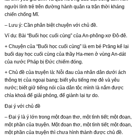
người lính trẻ trên đường hành quân ra trận thời kháng
chiến chống Mĩ.
– Lưu ý: Cần phân biệt chuyện với chủ đề.
Ví dụ: Bài “Buổi học cuối cùng” của An-phông-xơ Đô-đê.
+ Chuyện của “Buổi học cuối cùng” là em bé Prăng kể lại
buổi dạy học cuối cùng của thầy Ha-men ở vùng An-dát
của nước Pháp bị Đức chiếm đóng.
+ Chủ đề của truyện là: Nỗi đau của nhân dân dưới ách
thông trị của ngoại bang; biết yêu tiếng mẹ đẻ và yêu
nước; biết giữ tiếng nói của dân tộc mình là nắm được
chìa khoá để giải phóng, để giành lại tự do.
Đại ý với chủ đề
– Đại ý là ý lớn trong một đoạn thơ, một tình tiết; một đoạn,
một phần của truyện. Một đoạn thơ, một tình tiết; một đoạn,
một phần của truyện thì chưa hình thành được chủ đề.